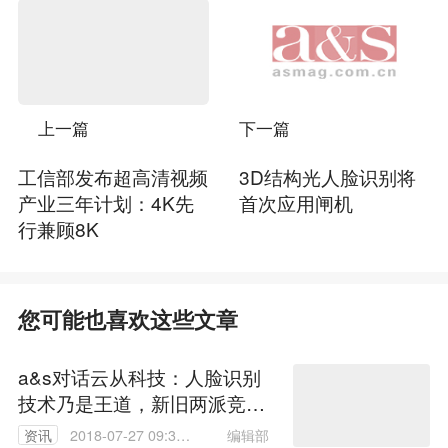
上一篇
下一篇
工信部发布超高清视频
3D结构光人脸识别将
产业三年计划：4K先
首次应用闸机
行兼顾8K
您可能也喜欢这些文章
a&s对话云从科技：人脸识别
技术乃是王道，新旧两派竞争
终将必然！
编辑部
资讯
2018-07-27 09:31: