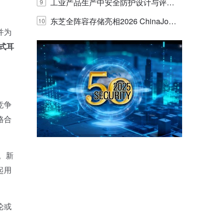
E IQ 3.20开启安防运营智能新时代
工业产品生产中安全防护设计与评估
9
的实践与探讨
东芝全阵容存储亮相2026 ChinaJo
10
并为
y，以海量数据底座赋能“与AI同游”新
式耳
体验
竞争
格合
。新
起用
论或