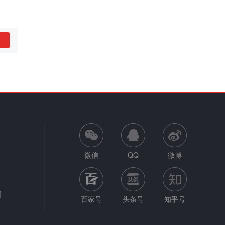
微信
QQ
微博
网
百家号
头条号
知乎号