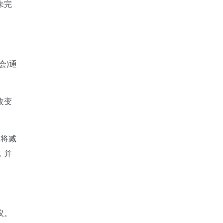
未完
会)通
改变
们将减
，并
议。