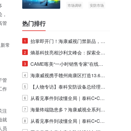
多
市场调研
安防市场
AIoT
论，
热门排行
高管
抬掌即开门！海康威视门禁新品，不
1
入新常
止认人脸，更认"掌"中静脉！
熵基科技亮相沙利文峰会：探索全栈
2
脑机技术商业化生态新路径
CAME喀美“一小时销售专家”在线赋
3
能培训正式启动！
海康威视携手赣州南康区打造13.6公
4
于管
里绿波网
【人物专访】泰科安防设备总经理张
5
工作
宁解码安防出海新范式
从看见事件到读懂全局｜泰科C•CUR
6
E IQ 3.20开启安防运营智能新时代
海量终端隐患多？海康威视全系列物
7
关注
始就
联安全产品，四层守护更放心！
从看见事件到读懂全局｜泰科C•CUR
8
人员