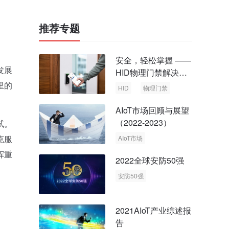
推荐专题
安全，轻松掌握 ——
发展
HID物理门禁解决方
案，启动智慧安全新
里的
HID
物理门禁
时代
AIoT市场回顾与展望
（2022-2023）
试。
克服
AIoT市场
回顾与展望
挥重
2022全球安防50强
安防50强
安防市场
安防行业
2021AIoT产业综述报
告