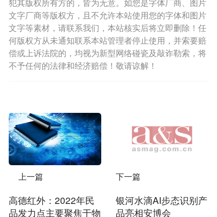
犯其版权所有方的，皆为无意。如您是字体厂商、图片
文字厂商等版权方，且不允许本站使用您的字体和图片
文字等素材，请联系我们，本站核实后将立即删除！任
何版权方从未通知联系本站管理者停止使用，并索要赔
偿或上诉法院的，均视为新型网络碰瓷及敲诈勒索，将
不予任何的法律和经济赔偿！敬请谅解！
上一篇
下一篇
高德红外：2022年民
银河水滴AI步态识别产
品发力点主要聚焦于物
品亮相安博会