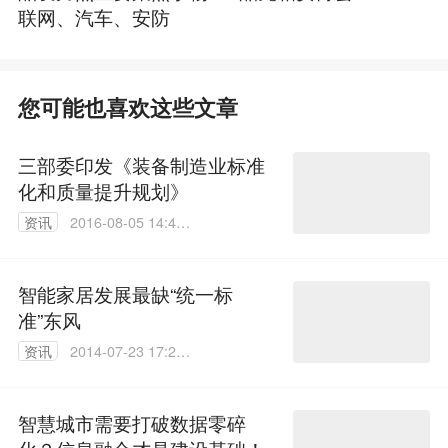
联网、汽车、安防
您可能也喜欢这些文章
三部委印发《装备制造业标准
化和质量提升规划》
资讯
2016-08-05 14:46:
51
智能家居发展最缺“统一标
准”东风
资讯
2014-07-23 17:20:
55
智慧城市需要打破数据零碎