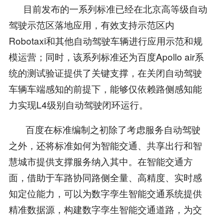
目前发布的一系列标准已经在北京高等级自动
驾驶示范区落地应用，有效支持示范区内
Robotaxi和其他自动驾驶车辆进行应用示范和规
模运营；同时，该系列标准还为百度Apollo air系
统的测试验证提供了关键支撑，在关闭自动驾驶
车辆车端感知的前提下，能够仅依赖路侧感知能
力实现L4级别自动驾驶闭环运行。
百度在标准编制之初除了考虑服务自动驾驶
之外，还将标准如何为智能交通、共享出行和智
慧城市提供支撑服务纳入其中。在智能交通方
面，借助于车路协同路侧全量、高精度、实时感
知定位能力，可以为数字孪生智能交通系统提供
精准数据源，构建数字孪生智能交通道路，为交