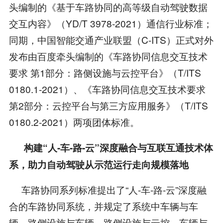
头编制的《基于车路协同的高等级自动驾驶数据
交互内容》（YD/T 3978-2021）通信行业标准；
同期，中国智能交通产业联盟（C-ITS）正式对外
发布由百度牵头编制的《车路协同信息交互技术
要求 第1部分：路侧设施与云控平台》（T/ITS
0180.1-2021）、《车路协同信息交互技术要求
第2部分：云控平台与第三方应用服务》（T/ITS
0180.2-2021）两项团体标准。
构建“人-车-路-云”深度融合与互联互通技术体
系，助力自动驾驶从示范运行走向规模落地
车路协同系列标准提出了“人-车-路-云”深度融
合的车路协同系统，并规定了系统中车辆与车
辆、路侧设施与车辆、路侧设施与云控、车辆与