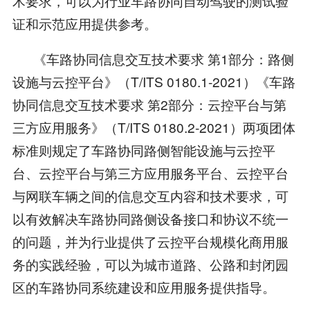
术要求，可以为行业车路协同自动驾驶的测试验
证和示范应用提供参考。
《车路协同信息交互技术要求 第1部分：路侧
设施与云控平台》（T/ITS 0180.1-2021）《车路
协同信息交互技术要求 第2部分：云控平台与第
三方应用服务》（T/ITS 0180.2-2021）两项团体
标准则规定了车路协同路侧智能设施与云控平
台、云控平台与第三方应用服务平台、云控平台
与网联车辆之间的信息交互内容和技术要求，可
以有效解决车路协同路侧设备接口和协议不统一
的问题，并为行业提供了云控平台规模化商用服
务的实践经验，可以为城市道路、公路和封闭园
区的车路协同系统建设和应用服务提供指导。