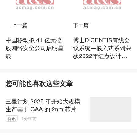
上一篇
下一篇
中国移动拟 41 亿元控
博世DICENTIS有线会
股网络安全公司启明星
议系统—嵌入式系列荣
辰
获2022年红点设计奖
和iF设计奖
您可能也喜欢这些文章
三星计划 2025 年开始大规模
生产基于 GAA 的 2nm 芯片
资讯
1分钟前