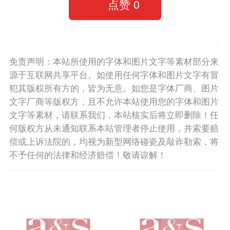
点赞
0
免责声明：本站所使用的字体和图片文字等素材部分来
源于互联网共享平台。如使用任何字体和图片文字有冒
犯其版权所有方的，皆为无意。如您是字体厂商、图片
文字厂商等版权方，且不允许本站使用您的字体和图片
文字等素材，请联系我们，本站核实后将立即删除！任
何版权方从未通知联系本站管理者停止使用，并索要赔
偿或上诉法院的，均视为新型网络碰瓷及敲诈勒索，将
不予任何的法律和经济赔偿！敬请谅解！