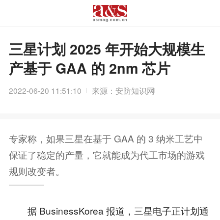
三星计划 2025 年开始大规模生
产基于 GAA 的 2nm 芯片
2022-06-20 11:51:10
来源：安防知识网
专家称，如果三星在基于 GAA 的 3 纳米工艺中
保证了稳定的产量，它就能成为代工市场的游戏
规则改变者。
据 BusinessKorea 报道，三星电子正计划通