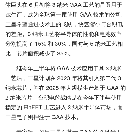
体巨头在 6 月初将 3 纳米 GAA 工艺的晶圆用于
试生产，成为全球第一家使用 GAA 技术的公司。
三星希望通过技术上的飞跃，快速缩小与台积电
的差距。3 纳米工艺将半导体的性能和电池效率
分别提高了 15% 和 30%，同时与 5 纳米工艺相
比，芯片面积减少了 35%。
继今年上半年将 GAA 技术应用于其 3 纳米
工艺后，三星计划在 2023 年将其引入第二代 3
纳米芯片，并在 2025 年大规模生产基于 GAA 的
2 纳米芯片。台积电的战略是在今年下半年使用
稳定的 FinFET 工艺进入 3 纳米半导体市场，而
三星电子则押注于 GAA 技术。
专家称，如果三星在基于 GAA 的 3 纳米工