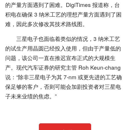
的产量方面遇到了困难。DigiTimes 报道称，台
积电在确保 3 纳米工艺的理想产量方面遇到了困
难，因此多次修改其技术路线图。
三星电子也面临着类似的情况，3 纳米工艺
的试生产用晶圆已经投入使用，但由于产量低的
问题，该公司一直在推迟宣布正式的大规模生
产。现代汽车证券的研究主管 Roh Keun-chang
说：“除非三星电子为其 7-nm 或更先进的工艺确
保足够的客户，否则可能会加剧投资者对三星电
子未来业绩的焦虑。”