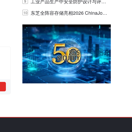
E IQ 3.20开启安防运营智能新时代
工业产品生产中安全防护设计与评估
9
的实践与探讨
东芝全阵容存储亮相2026 ChinaJo
10
y，以海量数据底座赋能“与AI同游”新
体验