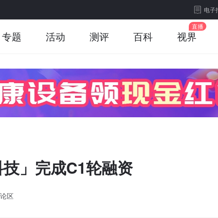
电子
专题
活动
测评
百科
视界
技」完成C1轮融资
论区