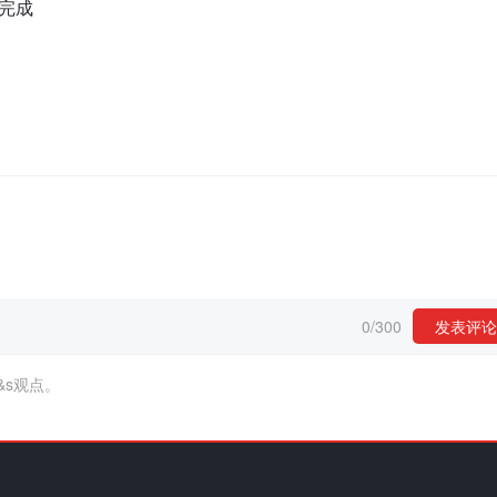
完成
0
/
300
发表评论
&s观点。