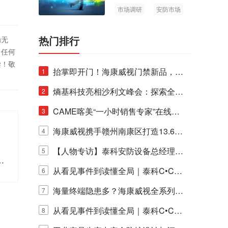
市场调研
安防市场
AIoT
热门排行
为无
！任何
偿！敬
抬掌即开门！海康威视门禁新品，不
1
止认人脸，更认"掌"中静脉！
熵基科技亮相沙利文峰会：探索全栈
2
脑机技术商业化生态新路径
CAME喀美“一小时销售专家”在线赋
3
能培训正式启动！
海康威视携手赣州南康区打造13.6公
4
里绿波网
【人物专访】泰科安防设备总经理张
5
由
宁解码安防出海新范式
从看见事件到读懂全局｜泰科C•CUR
6
E IQ 3.20开启安防运营智能新时代
海量终端隐患多？海康威视全系列物
7
联安全产品，四层守护更放心！
从看见事件到读懂全局｜泰科C•CUR
8