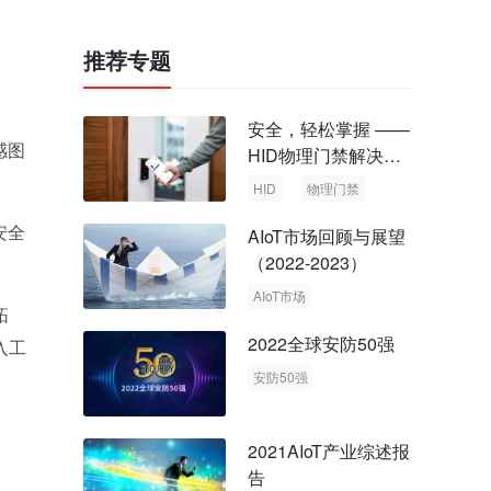
推荐专题
安全，轻松掌握 ——
感图
HID物理门禁解决方
案，启动智慧安全新
HID
物理门禁
时代
安全
AIoT市场回顾与展望
（2022-2023）
AIoT市场
拓
回顾与展望
2022全球安防50强
入工
安防50强
安防市场
安防行业
2021AIoT产业综述报
告