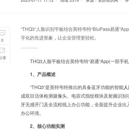
2025-07-17 17:12
阅读
2319
来源：安防知识网
评
“THQ3”人脸识别平板结合英特韦特“BluPass易
字化的先进形象，让企业管理更轻松。
0
分享
THQ3人脸平板结合英特韦特“易通”App(一部手
1、产品概述
“THQ3”是英特韦特推出的具备蓝牙功能的智能
人
成双目活体检测摄像头、电容式指纹模块及射频识别功能，
牙无感开门及全流程线上办公功能，全面提升企业出
办公环境。
2、核心功能实测