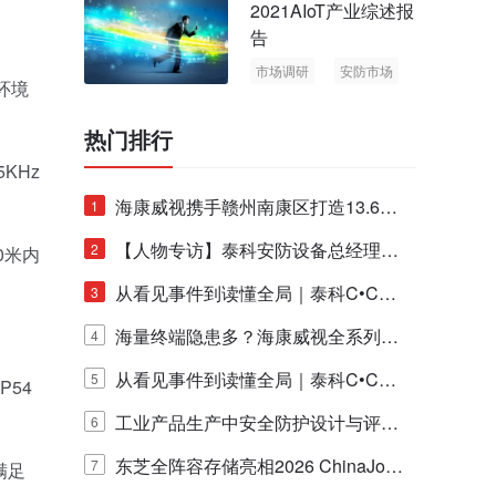
2021AIoT产业综述报
告
市场调研
安防市场
光环境
AIoT
热门排行
KHz
海康威视携手赣州南康区打造13.6公
1
里绿波网
【人物专访】泰科安防设备总经理张
2
0米内
宁解码安防出海新范式
从看见事件到读懂全局｜泰科C•CUR
3
E IQ 3.20开启安防运营智能新时代
海量终端隐患多？海康威视全系列物
4
联安全产品，四层守护更放心！
从看见事件到读懂全局｜泰科C•CUR
5
P54
E IQ 3.20开启安防运营智能新时代
工业产品生产中安全防护设计与评估
6
的实践与探讨
东芝全阵容存储亮相2026 ChinaJo
7
满足