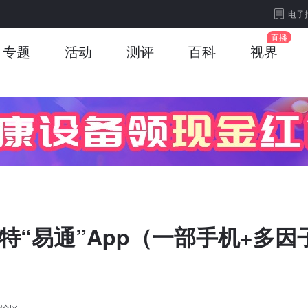
电子
专题
活动
测评
百科
视界
韦特“易通”App（一部手机+多