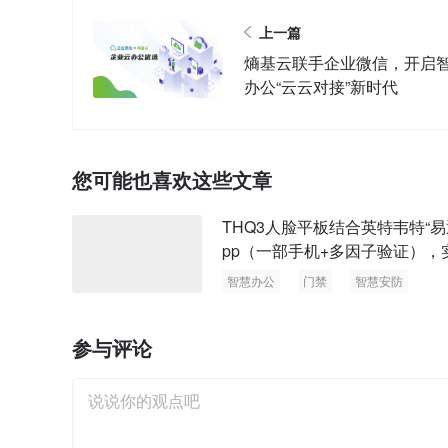
上一篇
熵基云联手企业微信，开启
办公“云云对接”新时代
您可能也喜欢这些文章
THQ3人脸平板结合英特韦特“易
pp（一部手机+多因子验证），
全场景智能通行
智慧办公
门禁
智慧安防
参与评论