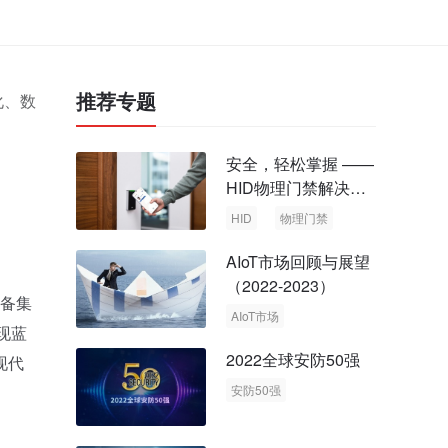
推荐专题
化、数
安全，轻松掌握 ——
HID物理门禁解决方
案，启动智慧安全新
HID
物理门禁
时代
AIoT市场回顾与展望
（2022-2023）
设备集
AIoT市场
现蓝
回顾与展望
2022全球安防50强
现代
安防50强
安防市场
安防行业