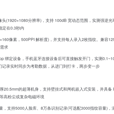
头(1920×1080分辨率)，支持 100dB 宽动态范围，实测强逆
稳定在0.3秒内
60像素，500PPI 解析度)，并支持每人录入2枚指纹。兼容125
景需求
App 绑定设备，手机蓝牙连接设备后可直接触发开门，实测0.1~1
门记录实时同步为考勤数据，从进门到打卡，两步变一步
×厚20.5mm的超薄机身，支持壁挂式和闸机嵌入式安装，并具备 I
机场等高粉尘或复杂电磁环境
量，支持5000人脸库、8万条识别记录(可选配3000指纹容量)，