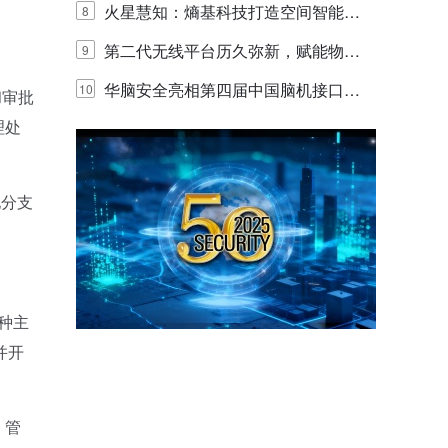
y，以海量数据底座赋能“与AI同游”新
火星慧知：熵基科技打造空间智能时
8
体验
代的认知中枢
第二代无线平台历久弥新，赋能物联
9
网创新迭代
华脑安全亮相第四届中国脑机接口大
10
和审批
理处
赛 工业安全脑机接口技术赢行业顶级
专家关注
地分支
种主
并开
。管