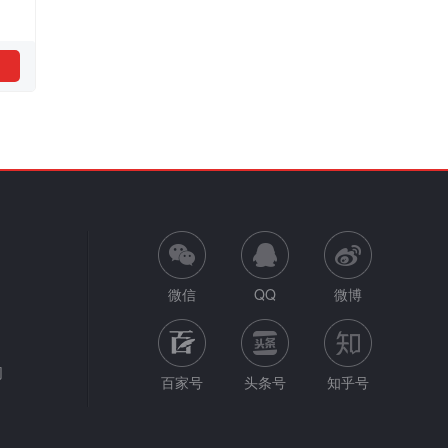
微信
QQ
微博
网
百家号
头条号
知乎号