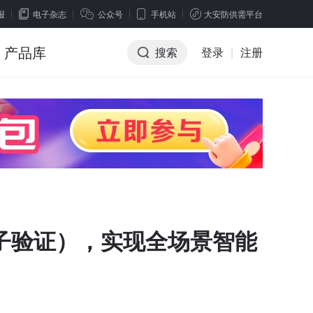
报
电子杂志
公众号
手机站
大安防供需平台
产品库
搜索
登录
|
注册
因子验证），实现全场景智能