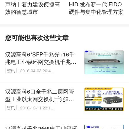
声纳丨着力建设便捷高
HID 发布新一代 FIDO
效的智慧城市
硬件与集中化管理方案
您可能也喜欢这些文章
汉源高科6*SFP千兆光+16千
兆电工业级环网交换机千兆6
光16电工业以太网交换机
资讯
2016-04-03 20:42:
09
汉源高科6口全千兆二层网管
型工业以太网交换机千兆2光4
电光纤自愈ERPS环网交换机
资讯
2016-12-11 23:10:
25
汉源高科千兆2光8电工业级环