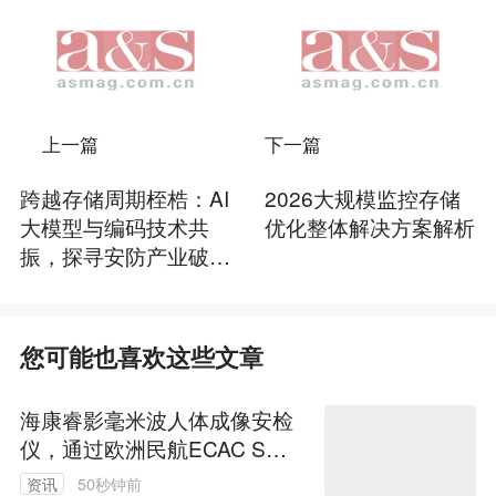
上一篇
下一篇
跨越存储周期桎梏：AI
2026大规模监控存储
大模型与编码技术共
优化整体解决方案解析
振，探寻安防产业破局
之路
您可能也喜欢这些文章
海康睿影毫米波人体成像安检
仪，通过欧洲民航ECAC SSc
A类标准2.1等级权威认证
资讯
50秒钟前