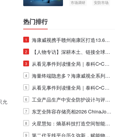
市场调研
安防市场
AIoT
热门排行
海康威视携手赣州南康区打造13.6公
1
里绿波网
【人物专访】深耕本土、链接全球：
2
泰科安防设备张宁解码中国安防出海
从看见事件到读懂全局｜泰科C•CUR
3
新范式
E IQ 3.20开启安防运营智能新时代
海量终端隐患多？海康威视全系列物
4
联安全产品，四层守护更放心！
从看见事件到读懂全局｜泰科C•CUR
5
E IQ 3.20开启安防运营智能新时代
工业产品生产中安全防护设计与评估
6
只允
的实践与探讨
东芝全阵容存储亮相2026 ChinaJo
7
y，以海量数据底座赋能“与AI同游”新
火星慧知：熵基科技打造空间智能时
8
体验
代的认知中枢
第二代无线平台历久弥新，赋能物联
9