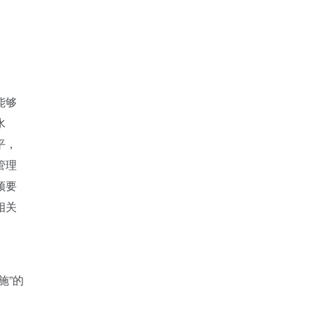
能够
水
平，
管理
须要
相关
施”的