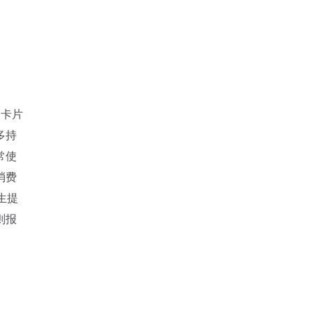
用卡片
多持
常使
消费
生提
则报