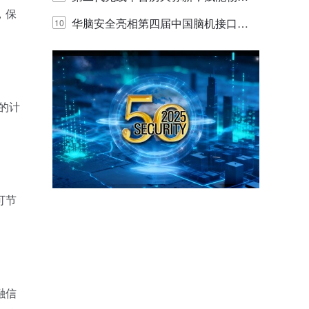
，保
网创新迭代
华脑安全亮相第四届中国脑机接口大
10
赛 工业安全脑机接口技术赢行业顶级
专家关注
的计
可节
融信