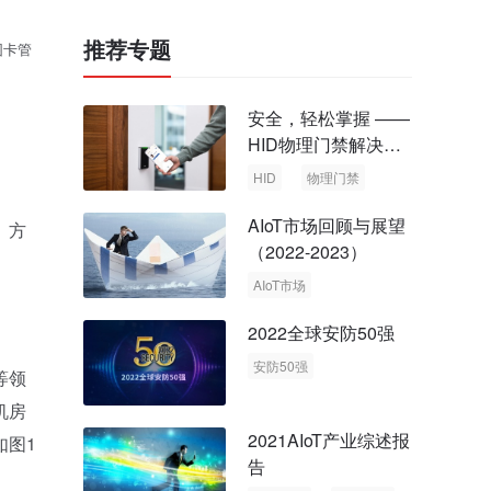
推荐专题
园卡管
安全，轻松掌握 ——
HID物理门禁解决方
案，启动智慧安全新
HID
物理门禁
时代
AIoT市场回顾与展望
、方
（2022-2023）
AIoT市场
回顾与展望
2022全球安防50强
安防50强
等领
安防市场
安防行业
机房
2021AIoT产业综述报
如图1
告