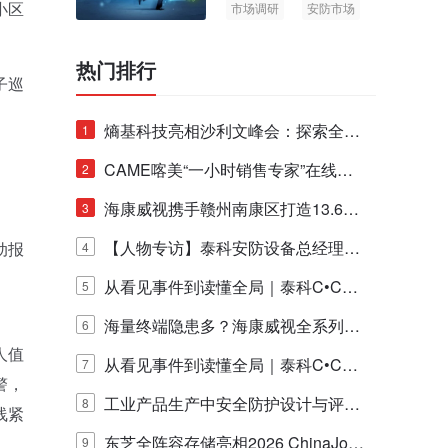
小区
市场调研
安防市场
AIoT
热门排行
子巡
熵基科技亮相沙利文峰会：探索全栈
1
脑机技术商业化生态新路径
CAME喀美“一小时销售专家”在线赋
2
能培训正式启动！
海康威视携手赣州南康区打造13.6公
3
里绿波网
【人物专访】泰科安防设备总经理张
动报
4
宁解码安防出海新范式
从看见事件到读懂全局｜泰科C•CUR
5
E IQ 3.20开启安防运营智能新时代
海量终端隐患多？海康威视全系列物
6
人值
联安全产品，四层守护更放心！
从看见事件到读懂全局｜泰科C•CUR
7
警，
E IQ 3.20开启安防运营智能新时代
工业产品生产中安全防护设计与评估
8
线紧
的实践与探讨
东芝全阵容存储亮相2026 ChinaJo
9