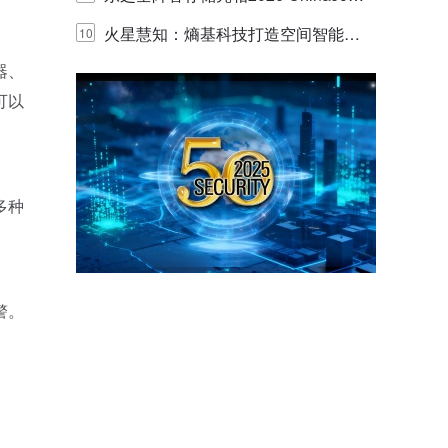
y，以海量数据底座赋能“与AI同游”新
火星慧知：熵基科技打造空间智能时
10
器、
体验
代的认知中枢
可以
多种
警。