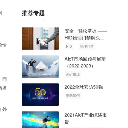
推荐专题
问
安全，轻松掌握 ——
HID物理门禁解决方
案，启动智慧安全新
恰恰
HID
物理门禁
时代
AIoT市场回顾与展望
（2022-2023）
AIoT市场
，同
回顾与展望
2022全球安防50强
防盗
安防50强
安防市场
安防行业
红外
2021AIoT产业综述报
告