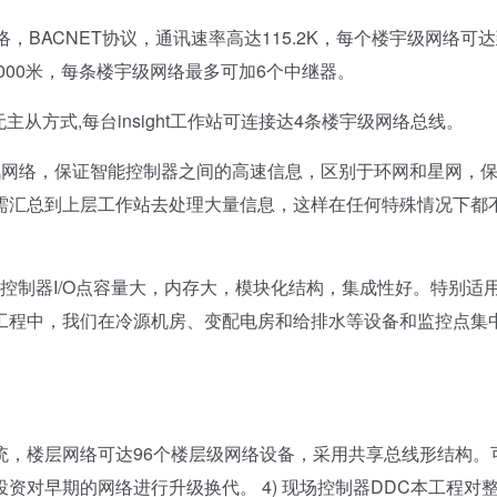
BACNET协议，通讯速率高达115.2K，每个楼宇级网络可
000米，每条楼宇级网络最多可加6个中继器。
无主从方式,每台insight工作站可连接达4条楼宇级网络总线。
点通讯网络，保证智能控制器之间的高速信息，区别于环网和星网，
需汇总到上层工作站去处理大量信息，这样在任何特殊情况下都
制器I/O点容量大，内存大，模块化结构，集成性好。特别适
工程中，我们在冷源机房、变配电房和给排水等设备和监控点集
楼层网络可达96个楼层级网络设备，采用共享总线形结构。
资对早期的网络进行升级换代。 4) 现场控制器DDC本工程对