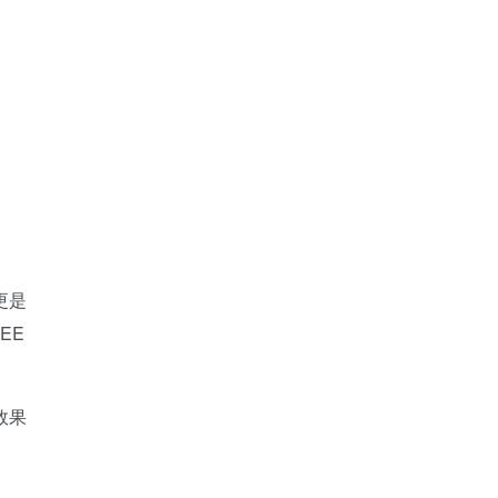
更是
EE
效果