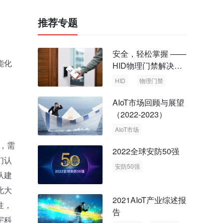
推荐专题
安全，轻松掌握 ——
能化
HID物理门禁解决方
案，启动智慧安全新
HID
物理门禁
时代
AIoT市场回顾与展望
（2022-2023）
AIoT市场
回顾与展望
，需
2022全球安防50强
们认
安防50强
从建
安防市场
安防行业
此大
2021AIoT产业综述报
性，
告
宇科