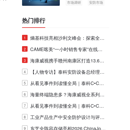
市场调研
安防市场
AIoT
热门排行
熵基科技亮相沙利文峰会：探索全栈
1
脑机技术商业化生态新路径
CAME喀美“一小时销售专家”在线赋
2
能培训正式启动！
海康威视携手赣州南康区打造13.6公
3
里绿波网
【人物专访】泰科安防设备总经理张
4
宁解码安防出海新范式
从看见事件到读懂全局｜泰科C•CUR
5
E IQ 3.20开启安防运营智能新时代
海量终端隐患多？海康威视全系列物
6
联安全产品，四层守护更放心！
从看见事件到读懂全局｜泰科C•CUR
7
E IQ 3.20开启安防运营智能新时代
工业产品生产中安全防护设计与评估
8
的实践与探讨
东芝全阵容存储亮相2026 ChinaJo
9