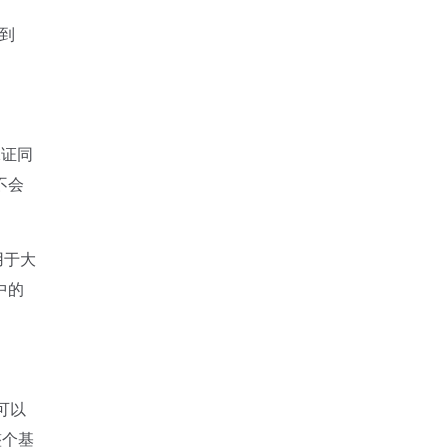
达到
保证同
不会
用于大
中的
可以
整个基