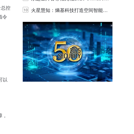
个总控
y，以海量数据底座赋能“与AI同游”新
火星慧知：熵基科技打造空间智能时
10
指令
体验
代的认知中枢
可以
障，