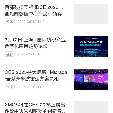
西部数据亮相 IDCE 2025 ，
全矩阵数据中心产品引领存
储“底座”革新
资讯
2025-06-12 14:26:
31
3月12日·上海 | 国际纺织产业
数字化应用趋势论坛
视界
2025-03-17 16:01:
20
CES 2025盛大启幕 | Micrada
r全系毫米波雷达方案亮相国
际舞台
资讯
2025-01-10 11:50:
17
XMOS将在CES 2025上展出
多款由边缘AI驱动的创新音