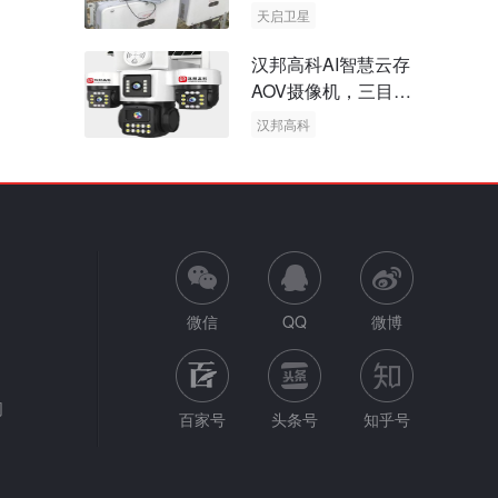
天启卫星
卫星物联网
汉邦高科AI智慧云存
AOV摄像机，三目太
阳能多摄球机
汉邦高科
AOV摄像机
太阳能多摄球机
微信
QQ
微博
网
百家号
头条号
知乎号