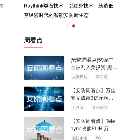
与医疗运
Raythink燧石技术：以红外技术，筑造低
智联航空
国
决
空经济时代的智能安防新生态
输行业创
此
周看点
[安防周看点]59家中
企被列入美投资“黑名
单” 中国信通院启动
人脸识别
车联网
可信人脸识别测试
【安防周看点】万佳
安完成超3亿元融资
国内首批量子通信标
万佳安
量子通信
准出台
【安防周看点】Tele
dyne收购FLIR 万物
云新品牌“万御安防”
安防市场
5G