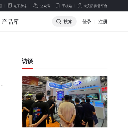
报
电子杂志
公众号
手机站
大安防供需平台
产品库
搜索
登录
|
注册
访谈
持