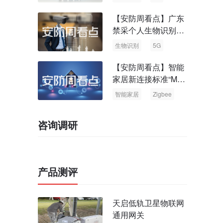
【安防周看点】广东
禁采个人生物识别信
息 中国5G基站占全
生物识别
5G
球70%
【安防周看点】智能
家居新连接标准“Matt
er” Zigbee联盟更名
智能家居
Zigbee
咨询调研
产品测评
天启低轨卫星物联网
通用网关