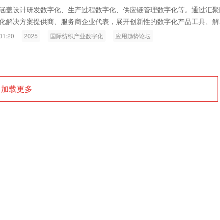
ink燧石技术：以红外技术，筑造低
智联航空：无人机赋能应急救援
涵盖设计研发数字化、生产过程数字化、供应链管理数字化等。通过汇聚
化解决方案提供商、服务商企业代表，展开创新性的数字化产品工具、解
代的智能安防新生态
输行业创新
例分享，全面展示当下国际纺织服装行业的前沿产品技术及应用趋势。与
01:20
2025
国际纺织产业数字化
应用趋势论坛
内外纺织产业的技术交流和商贸对接。
加载更多