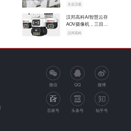
天启卫星
卫星物联网
汉邦高科AI智慧云存
AOV摄像机，三目太
阳能多摄球机
汉邦高科
AOV摄像机
太阳能多摄球机
微信
QQ
微博
网
百家号
头条号
知乎号