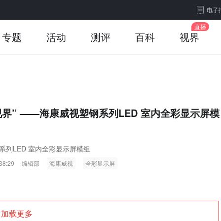
电子
专题
活动
测评
百科
视界
视界” ——海康威视塑钢系列LED 室内全彩显示屏模
系列LED 室内全彩显示屏模组
38:29
编辑部
海康威视
全彩显示屏
加载更多