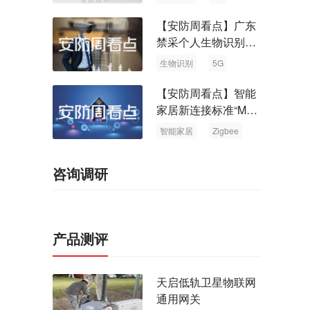
【安防周看点】广东
禁采个人生物识别信
息 中国5G基站占全
生物识别
5G
球70%
【安防周看点】智能
家居新连接标准“Matt
er” Zigbee联盟更名
智能家居
Zigbee
咨询调研
产品测评
天启低轨卫星物联网
通用网关