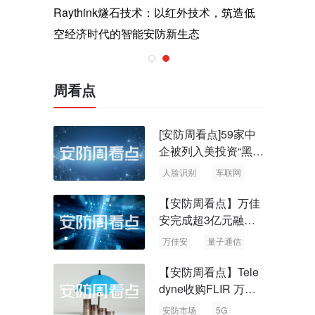
与医疗运
Raythink燧石技术：以红外技术，筑造低
智联航空
空经济时代的智能安防新生态
输行业创
周看点
[安防周看点]59家中
企被列入美投资“黑名
单” 中国信通院启动
人脸识别
车联网
可信人脸识别测试
【安防周看点】万佳
安完成超3亿元融资
国内首批量子通信标
万佳安
量子通信
准出台
【安防周看点】Tele
dyne收购FLIR 万物
云新品牌“万御安防”
安防市场
5G