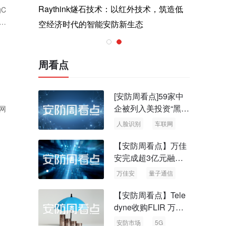
与医疗运
Raythink燧石技术：以红外技术，筑造低
智联航空
的C
户
空经济时代的智能安防新生态
输行业创
周看点
[安防周看点]59家中
企被列入美投资“黑名
网
单” 中国信通院启动
人脸识别
车联网
可信人脸识别测试
【安防周看点】万佳
安完成超3亿元融资
国内首批量子通信标
万佳安
量子通信
准出台
【安防周看点】Tele
dyne收购FLIR 万物
云新品牌“万御安防”
安防市场
5G