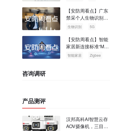
【安防周看点】广东
禁采个人生物识别信
息 中国5G基站占全
生物识别
5G
球70%
【安防周看点】智能
家居新连接标准“Matt
er” Zigbee联盟更名
智能家居
Zigbee
咨询调研
产品测评
汉邦高科AI智慧云存
AOV摄像机，三目太