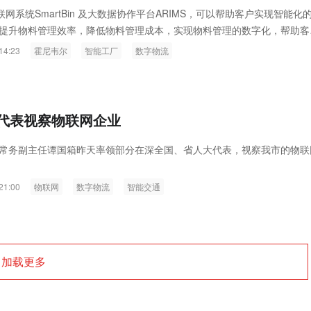
ink燧石技术：以红外技术，筑造低
智联航空：无人机赋能应急救援
的物联网系统SmartBin 及大数据协作平台ARIMS，可以帮助客户实现智能化
提升物料管理效率，降低物料管理成本，实现物料管理的数字化，帮助客
代的智能安防新生态
输行业创新
。
14:23
霍尼韦尔
智能工厂
数字物流
代表视察物联网企业
常务副主任谭国箱昨天率领部分在深全国、省人大代表，视察我市的物联
21:00
物联网
数字物流
智能交通
加载更多