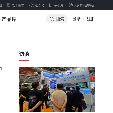
报
电子杂志
公众号
手机站
大安防供需平台
产品库
搜索
登录
|
注册
访谈
生