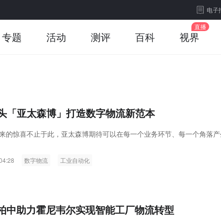
电子
专题
活动
测评
百科
视界
头「亚太森博」打造数字物流新范本
来的惊喜不止于此，亚太森博期待可以在每一个业务环节、每一个角落产
04:28
数字物流
工业自动化
ard柏中助力霍尼韦尔实现智能工厂物流转型