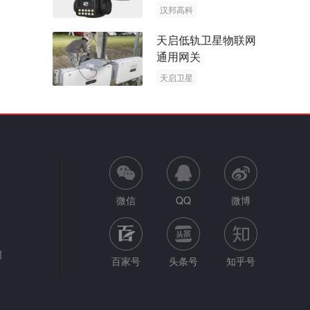
阳能多摄球机
汉邦高科
AOV摄像机
天启低轨卫星物联网
太阳能多摄球机
通用网关
天启卫星
卫星物联网
微信
QQ
微博
网
百家号
头条号
知乎号