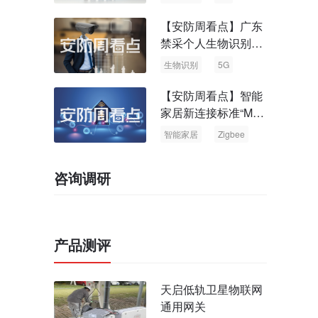
【安防周看点】广东
禁采个人生物识别信
息 中国5G基站占全
生物识别
5G
球70%
【安防周看点】智能
家居新连接标准“Matt
er” Zigbee联盟更名
智能家居
Zigbee
咨询调研
产品测评
天启低轨卫星物联网
通用网关