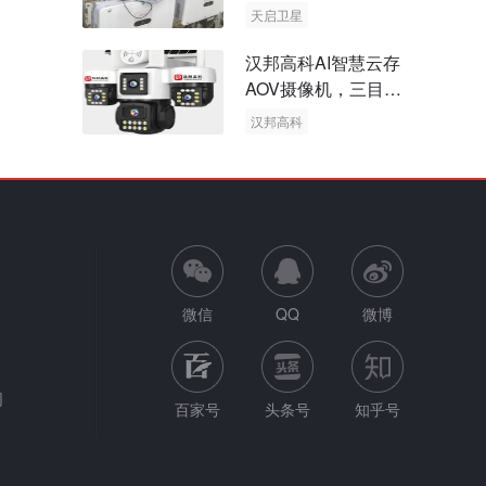
天启卫星
卫星物联网
汉邦高科AI智慧云存
AOV摄像机，三目太
阳能多摄球机
汉邦高科
AOV摄像机
太阳能多摄球机
微信
QQ
微博
网
百家号
头条号
知乎号