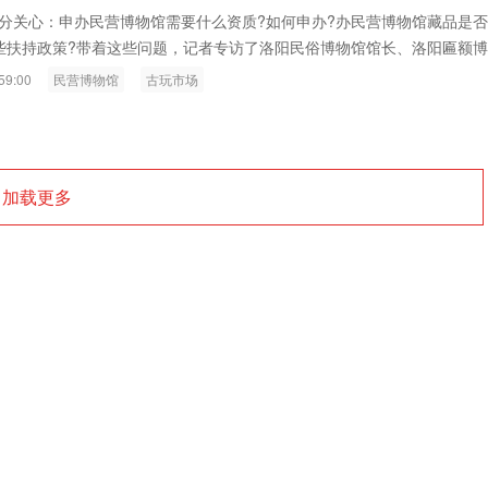
ink燧石技术：以红外技术，筑造低
智联航空：无人机赋能应急救援
分关心：申办民营博物馆需要什么资质?如何申办?办民营博物馆藏品是
些扶持政策?带着这些问题，记者专访了洛阳民俗博物馆馆长、洛阳匾额
代的智能安防新生态
输行业创新
王支援...
59:00
民营博物馆
古玩市场
加载更多