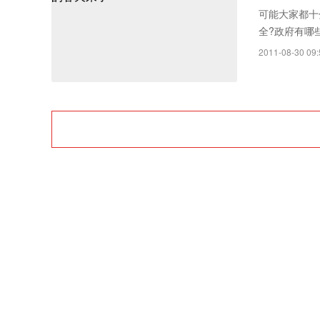
Rayth
可能大家都十
全?政府有哪
空经济时
馆馆长、研究员
2011-08-30 09: