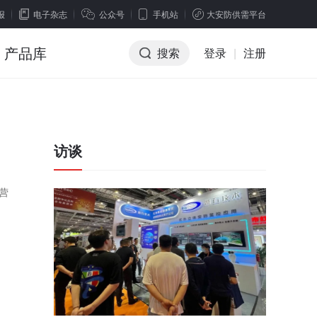
报
电子杂志
公众号
手机站
大安防供需平台
产品库
搜索
登录
|
注册
访谈
营