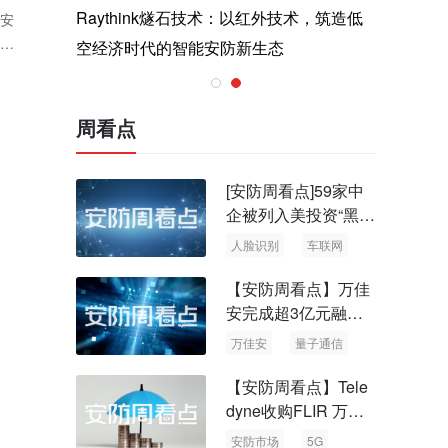
与医疗运
Raythink燧石技术：以红外技术，筑造低
智联航空
否安
博物
空经济时代的智能安防新生态
输行业创
周看点
[安防周看点]59家中
企被列入美投资“黑名
单” 中国信通院启动
人脸识别
车联网
可信人脸识别测试
【安防周看点】万佳
安完成超3亿元融资
国内首批量子通信标
万佳安
量子通信
准出台
【安防周看点】Tele
dyne收购FLIR 万物
云新品牌“万御安防”
安防市场
5G