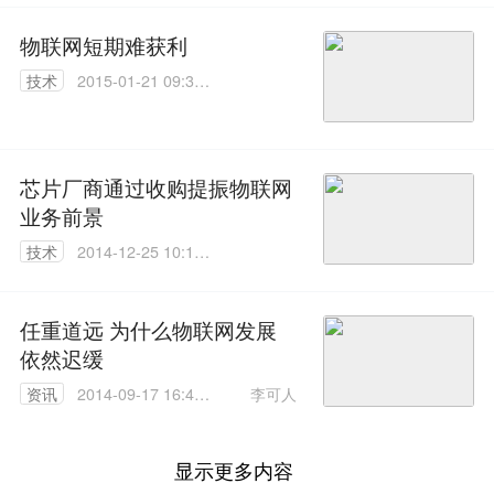
物联网短期难获利
技术
2015-01-21 09:32:
39
芯片厂商通过收购提振物联网
业务前景
技术
2014-12-25 10:13:
11
任重道远 为什么物联网发展
依然迟缓
李可人
资讯
2014-09-17 16:44:
36
显示更多内容