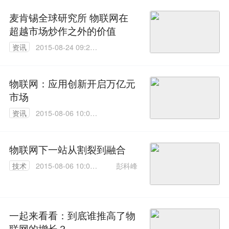
麦肯锡全球研究所 物联网在
超越市场炒作之外的价值
资讯
2015-08-24 09:20:
04
物联网：应用创新开启万亿元
市场
资讯
2015-08-06 10:09:
25
物联网下一站从割裂到融合
彭科峰
技术
2015-08-06 10:06:
08
一起来看看：到底谁推高了物
联网的增长？