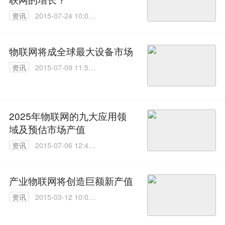
资讯
2015-07-24 10:04:
07
物联网将成全球最大设备市场
资讯
2015-07-09 11:51:
27
2025年物联网的九大应用领
域及预估市场产值
资讯
2015-07-06 12:48:
40
产业物联网将创造巨额新产值
资讯
2015-03-12 10:05:
24