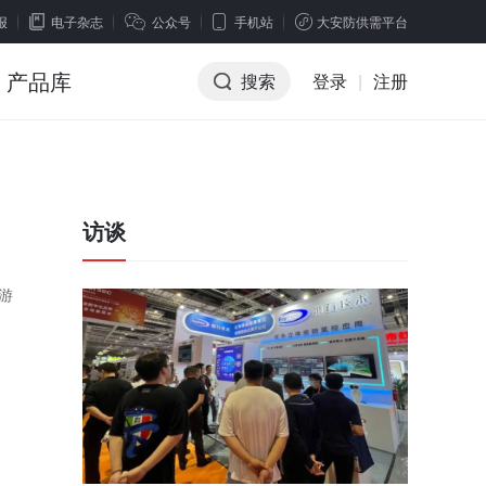
报
电子杂志
公众号
手机站
大安防供需平台
产品库
搜索
登录
|
注册
访谈
游