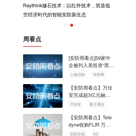
与医疗运
Raythink燧石技术：以红外技术，筑造低
智联航空
空经济时代的智能安防新生态
输行业创
周看点
[安防周看点]59家中
企被列入美投资“黑名
单” 中国信通院启动
人脸识别
车联网
可信人脸识别测试
【安防周看点】万佳
安完成超3亿元融资
国内首批量子通信标
万佳安
量子通信
准出台
【安防周看点】Tele
dyne收购FLIR 万物
云新品牌“万御安防”
安防市场
5G