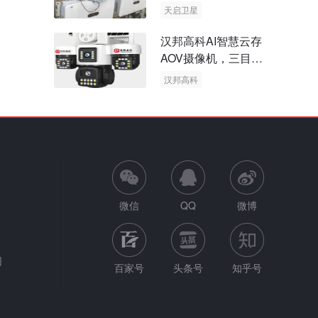
天启卫星
卫星物联网
汉邦高科AI智慧云存
AOV摄像机，三目太
阳能多摄球机
汉邦高科
AOV摄像机
太阳能多摄球机
微信
QQ
微博
网
百家号
头条号
知乎号