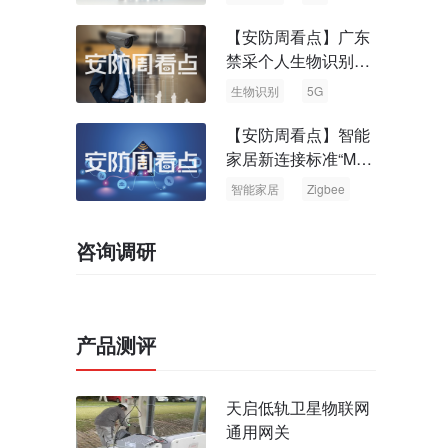
【安防周看点】广东
禁采个人生物识别信
息 中国5G基站占全
生物识别
5G
球70%
【安防周看点】智能
家居新连接标准“Matt
er” Zigbee联盟更名
智能家居
Zigbee
咨询调研
产品测评
天启低轨卫星物联网
通用网关