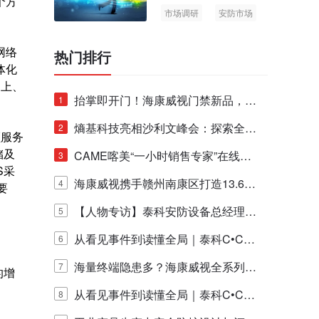
个方
市场调研
安防市场
AIoT
网络
热门排行
体化
之上、
抬掌即开门！海康威视门禁新品，不
1
止认人脸，更认"掌"中静脉！
熵基科技亮相沙利文峰会：探索全栈
2
频服务
储及
脑机技术商业化生态新路径
CAME喀美“一小时销售专家”在线赋
3
S采
能培训正式启动！
海康威视携手赣州南康区打造13.6公
4
要
里绿波网
【人物专访】泰科安防设备总经理张
5
宁解码安防出海新范式
从看见事件到读懂全局｜泰科C•CUR
6
E IQ 3.20开启安防运营智能新时代
海量终端隐患多？海康威视全系列物
7
的增
联安全产品，四层守护更放心！
从看见事件到读懂全局｜泰科C•CUR
8