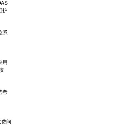
AS
维护
控系
采用
较
选考
收费间