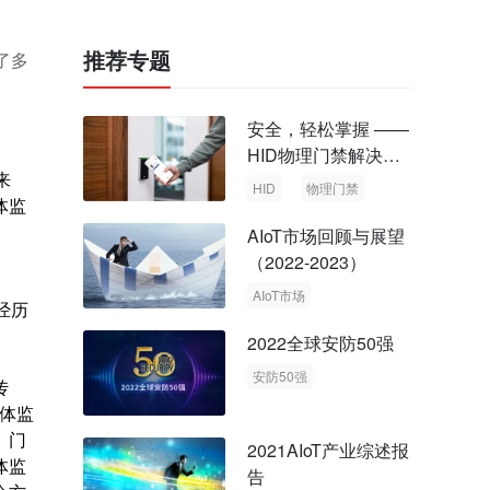
推荐专题
了多
安全，轻松掌握 ——
HID物理门禁解决方
来
案，启动智慧安全新
HID
物理门禁
体监
时代
AIoT市场回顾与展望
（2022-2023）
AIoT市场
经历
回顾与展望
。
2022全球安防50强
安防50强
传
安防市场
安防行业
媒体监
、门
2021AIoT产业综述报
体监
告