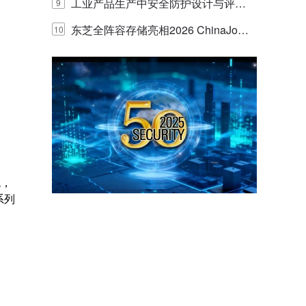
E IQ 3.20开启安防运营智能新时代
工业产品生产中安全防护设计与评估
9
的实践与探讨
东芝全阵容存储亮相2026 ChinaJo
10
y，以海量数据底座赋能“与AI同游”新
体验
量）
统，
系列