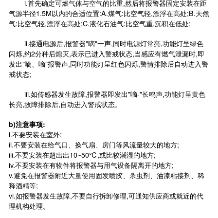
i.首先确定可燃气体与空气的比重,然后将报警器固定安装在距
气源半径1.5M以内的合适位置:A.煤气:比空气轻,漂浮在高处;B.天然
气:比空气轻,漂浮在高处;C.液化石油气:比空气重,沉积在低处;
ii.接通电源后,报警器"嘀"一声,同时电源灯常亮,功能灯呈绿色
闪烁,约2分种后熄灭,表示已进入警戒状态,当感应有燃气泄漏时,即
发出"嘀、嘀"报警声,同时功能灯呈红色闪烁,警情排除后自动进入警
戒状态;
iii.如
传感器
发生故障,报警器即发出"嘀-"长鸣声,功能灯呈黄色
长亮,故障排除后,自动进入警戒状态。
b)注意事项:
i.不要安装在室外;
ii.不要安装在给气口、换气扇、房门等风流量较大的地方;
iii.不要安装在超出出10~50℃,或比较潮湿的地方;
iv.不要安装在有物件将报警器与用气设备隔离开的地方;
v.避免在报警器附近大量使用固发喷胶、杀虫剂、油漆粘接剂、稀
释酒精等;
vi.如报警器发生故障,不要自行拆卸修理,可通知供应商或就近的代
理机构处理。