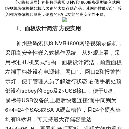
【
安防知识网
】神州数码索贝i3 NVR4800服务器型嵌入式网
络视频录像机是款核心级别的大型存储产品，其网络性能稳定，接
入网络摄像机容量高，硬盘的RAID功能的高安全性不错。
1、面板设计简洁 方便实用
神州数码索贝i3 NVR4800网络视频录像机，
采用高安全性嵌入式操作系统。从外观上看，采
用标准4U机架式结构，面板设计简洁，前置面板
左端手柄处设有电源键、网口1、网口2和报警指
示灯，便于管理人员了解运行状态;右侧手柄处顶
部设有sobey的logo及2×USB接口，便于U盘、
鼠标等USB设备的上柜后快速连接;而中间则为
6×4=24个SAS或SATA硬盘槽位，且24个硬盘架
均有i3标识，可支持最大存储容量达
24×4=96TB。再看机身后面板，发现左侧内置有