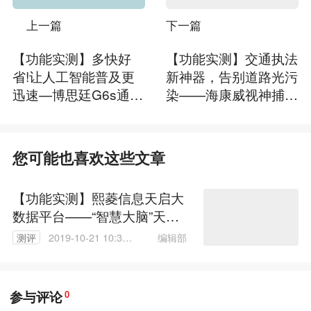
上一篇
下一篇
【功能实测】多快好
【功能实测】交通执法
省!让人工智能普及更
新神器，告别道路光污
迅速—博思廷G6s通用
染——海康威视神捕高
普惠型视频AI平台
清环保电警抓拍单元
您可能也喜欢这些文章
【功能实测】熙菱信息天启大
数据平台——“智慧大脑”天
启，为公安实战而生
编辑部
测评
2019-10-21 10:37:
48
参与评论
0