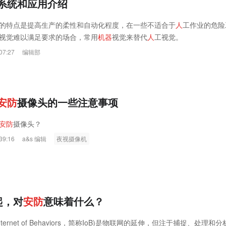
系统和应用介绍
的特点是提高生产的柔性和自动化程度，在一些不适合于
人
工作业的危险
视觉难以满足要求的场合，常用
机
器
视觉来替代
人
工视觉。
07:27
编辑部
安
防
摄像头的一些注意事项
安
防
摄像头？
39:16
a&s 编辑
夜视摄像机
起，对
安
防
意味着什么？
ternet of Behaviors，简称IoB)是物联网的延伸，但注于捕捉、处理和分