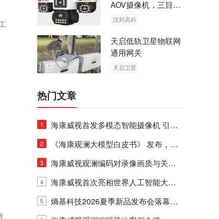
AOV摄像机，三目太
阳能多摄球机
汉邦高科
工
AOV摄像机
天启低轨卫星物联网
太阳能多摄球机
通用网关
天启卫星
卫星物联网
热门文章
海康威视首发多模态智能摄像机 引领
1
摄像机从“看得懂”到“能对话、能干活”
《海康观澜大模型白皮书》 发布，全
2
面呈现观澜大模型技术体系
海康威视观澜编码对录像画质与关键
3
帧质量的影响详解
海康威视首次亮相世界人工智能大
4
会，全方位展示观澜大模型技术体系
熵基科技2026夏季新品发布会落幕，
5
析