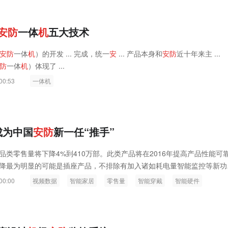
安
防
一体
机
五大技术
安
防
一体
机
）的开发 ... 完成，统一
安
... 产品本身和
安
防
近十年来主 ...
防
一体
机
）体现了 ...
00:53
一体机
成为中国
安
防
新一任“推手”
品类零售量将下降4%到410万部。此类产品将在2016年提高产品性能可
降最为明显的可能是插座产品，不排除有加入诸如耗电量智能监控等新功
击经典单品的地位;智能家居外设品类中，智能音箱产品增长态势明显。
00:00
视频数据
智能家居
零售量
智能穿戴
智能硬件