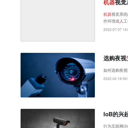
机
器
视觉
机
器
视觉系统
作环境或
人
工
2022-07-07 14:
选购夜视
如何选购夜视
2022-02-18 09:
IoB的兴
行为互联网(In