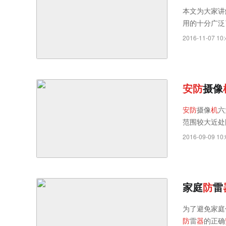
本文为大家讲
用的十分广泛
2016-11-07 10:
安
防
摄像
安
防
摄像
机
六
范围较大近处图
2016-09-09 10:
家庭
防
雷
为了避免家庭
防
雷
器
的正确