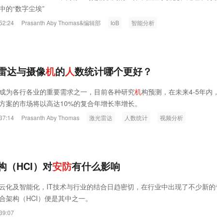
中的“数字尘埃”
52:24
Prasanth Aby Thomas&编辑部
IoB
智能分析
雷达与摄像
机
的
人
数统计哪个更好？
成为各行各业的重要需求之一，目前各种研究
机
构预测，在未来4-5年内
方案的市场将以高达10%的复合年增长率增长。
37:14
Prasanth Aby Thomas
激光雷达
人数统计
视频分析
构（HCI）对
安
防
有什么影响
云化及智能化，IT技术与行业的结合日趋密切，在行业中出现了不少新的
合架构（HCI）便是其中之一。
39:07