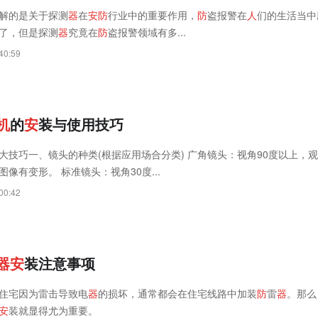
解的是关于探测
器
在
安
防
行业中的重要作用，
防
盗报警在
人
们的生活当中
了，但是探测
器
究竟在
防
盗报警领域有多...
40:59
机
的
安
装与使用技巧
大技巧一、镜头的种类(根据应用场合分类) 广角镜头：视角90度以上，
像有变形。 标准镜头：视角30度...
00:42
器
安
装注意事项
住宅因为雷击导致电
器
的损坏，通常都会在住宅线路中加装
防
雷
器
。那么
安
装就显得尤为重要。