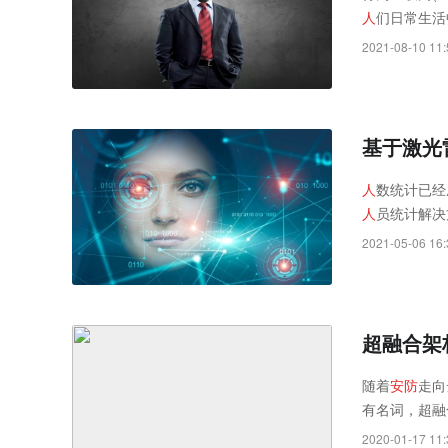
人
们日常生活
2021-08-10 11:
基于激光
人
数统计已经
人
员统计解决
2021-05-06 16:
超融合架
随着
安
防
走向
有名词，超融
2020-01-17 11: