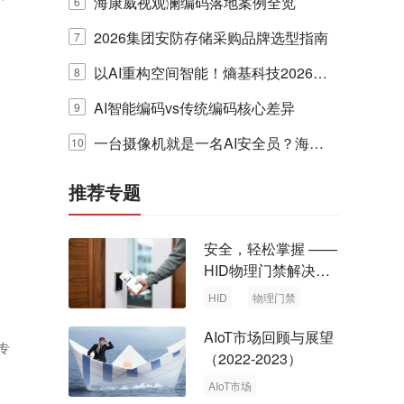
引领空间智能迈入AI Agent时代
海康威视观澜编码落地案例全览
6
2026集团安防存储采购品牌选型指南
7
以AI重构空间智能！熵基科技2026夏
8
季新品发布会圆满落幕
AI智能编码vs传统编码核心差异
9
一台摄像机就是一名AI安全员？海康
10
，
威视在WAIC 2026发布主动视觉作业
推荐专题
监管枪球
安全，轻松掌握 ——
HID物理门禁解决方
案，启动智慧安全新
HID
物理门禁
时代
AIoT市场回顾与展望
专
（2022-2023）
AIoT市场