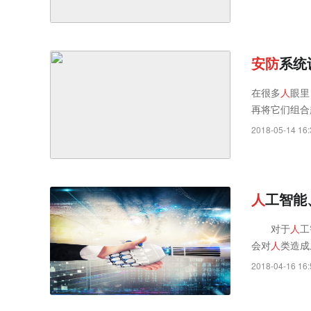
安
防
系统
在很多
人
眼里
再将它们组合
2018-05-14 16:
人
工智能
对于
人
工
会对
人
类造成威
2018-04-16 16: