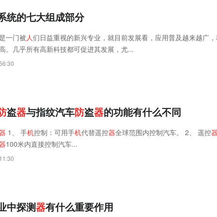
系统的七大组成部分
是一门被
人
们日益重视的新兴专业，就目前发展看，应用普及越来越广，
高。几乎所有高新科技都可促进其发展，尤...
56:30
防
盗
器
与指纹汽车
防
盗
器
的功能有什么不同
器
1、 手
机
控制：可用手
机
代替遥控
器
全球范围内控制汽车。 2、 遥控
器
100米内直接控制汽车...
11:30
业中探测
器
有什么重要作用