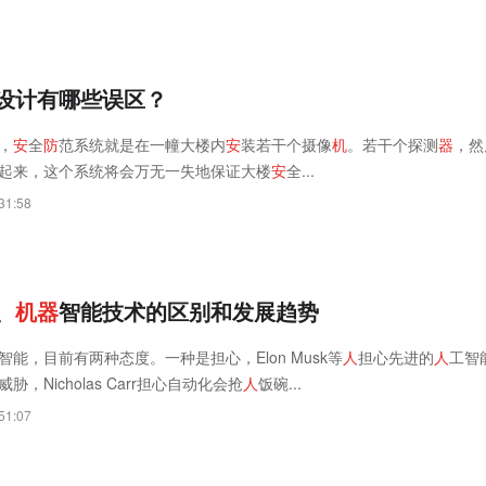
设计有哪些误区？
，
安
全
防
范系统就是在一幢大楼内
安
装若干个摄像
机
。若干个探测
器
，然
起来，这个系统将会万无一失地保证大楼
安
全...
31:58
、
机
器
智能技术的区别和发展趋势
智能，目前有两种态度。一种是担心，Elon Musk等
人
担心先进的
人
工智
胁，Nicholas Carr担心自动化会抢
人
饭碗...
51:07