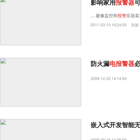
影响家用
报
警
器
... 摄像监控和
报
警
应急装置
2011-03-10 16:24:00
刘波
防火漏
电
报
警
器
2009-12-22 14:14:00
嵌入式开发智能
2009-09-15 14:26:00