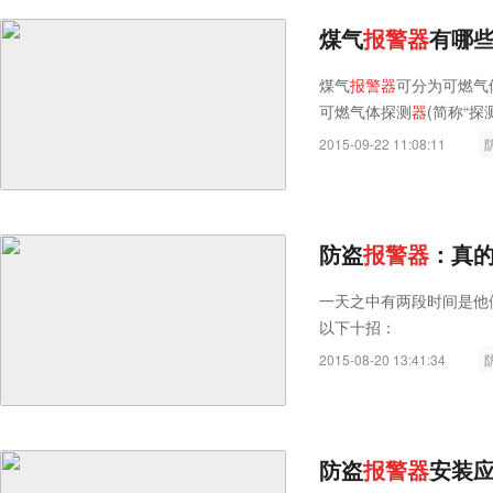
煤气
报
警
器
有哪
煤气
报
警
器
可分为可燃气体
可燃气体探测
器
(简称“探
2015-09-22 11:08:11
防盗
报
警
器
：真
一天之中有两段时间是他
以下十招：
2015-08-20 13:41:34
防盗
报
警
器
安装