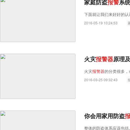
家庭防盗
报
警
系
下面就让我们来好好的认
2016-05-19 10:24:53
火灾
报
警
器
原理
火灾
报
警
器
的分类很多，
2016-03-25 09:32:43
你会用家用防盗
整体的防盗体系应该包括