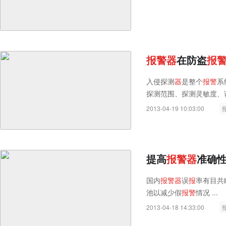
报
警
器
在防盗
报
入侵探测
器
是整个
报
警
系
探测范围、探测灵敏度、
2013-04-19 10:03:00
提高
报
警
器
准确
国内
报
警
器
误
报
率有目共睹
池以减少假
报
警
情况 ...
2013-04-18 14:33:00