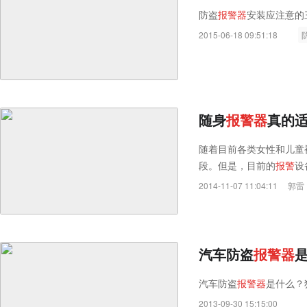
防盗
报
警
器
安装应注意的
2015-06-18 09:51:18
随身
报
警
器
真的适
随着目前各类女性和儿童
段。但是，目前的
报
警
设
2014-11-07 11:04:11
郭雷
汽车防盗
报
警
器
汽车防盗
报
警
器
是什么？
2013-09-30 15:15:00