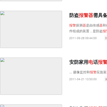
防盗
报
警
器
需具
报
警
探测
器
是由传感
器
和
件组成的装置，是防盗
报
2011-09-28 09:44:00
安防家用
电
话
报
... 摄像监控和
报
警
应急装置
2011-04-21 13:50:00