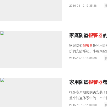
2016-01-12 13:35:38
家庭防盗
报
警
器
家庭防盗
报
警
器
是利用各
护的安防系统。小编为您
防盗
报
警
器
。
2015-12-18 16:00:00
家用防盗
报
警
器
很多客户朋友购买安装了
整个防盗体系中的一个方
2015-12-16 11:00:00