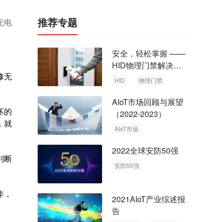
推荐专题
无电
安全，轻松掌握 ——
HID物理门禁解决方
修无
案，启动智慧安全新
HID
物理门禁
时代
AIoT市场回顾与展望
坏的
（2022-2023）
，就
AIoT市场
回顾与展望
2022全球安防50强
判断
安防50强
安防市场
安防行业
作，
2021AIoT产业综述报
告