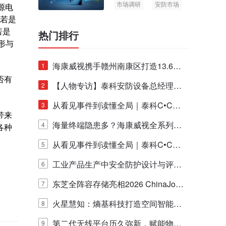
市场调研
安防市场
源电
AIoT
，若是
若是
热门排行
形与
海康威视携手赣州南康区打造13.6公
1
否有
里绿波网
【人物专访】泰科安防设备总经理张
2
。
宁解码安防出海新范式
从看见事件到读懂全局｜泰科C•CUR
3
带来
E IQ 3.20开启安防运营智能新时代
海量终端隐患多？海康威视全系列物
4
各种
联安全产品，四层守护更放心！
从看见事件到读懂全局｜泰科C•CUR
5
E IQ 3.20开启安防运营智能新时代
工业产品生产中安全防护设计与评估
6
的实践与探讨
东芝全阵容存储亮相2026 ChinaJo
7
y，以海量数据底座赋能“与AI同游”新
火星慧知：熵基科技打造空间智能时
8
体验
代的认知中枢
第二代无线平台历久弥新，赋能物联
9