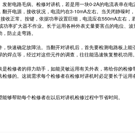
发射电路毛病。检修对讲机，若是用一块0-2A的电流表串在电
翻开电源，接收状况，电流约在3-10mA左右。当关闭静噪时
定接收正常。按键，依据功率设置巨细，电流应在550mA左右，
些或功率扩大器不作业。长于运用各种外表丈量要害点的电位、波
助，防止走弯路。
，快速确定故障法。当翻开对讲机后，首先要检测电路板上能
焊的焊点等，经过对这些元件的调查，往往能迅速恢复整机功用
是检修者的得力助手，如能灵敏运用有关外表，将给你的检修
法检修的。这就需求每个检修者在检修对讲机时必定要长于运用
能够帮助每个检修者在以后对讲机检修过程中节省时间。