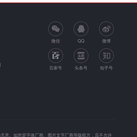
微信
QQ
微博
网
百家号
头条号
知乎号
为无意。如您是字体厂商、图片文字厂商等版权方，且不允许