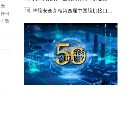
为无
网创新迭代
华脑安全亮相第四届中国脑机接口大
10
！任何
偿！敬
赛 工业安全脑机接口技术赢行业顶级
专家关注
析