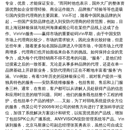
专业，优质，才能保证安全。”而同时他也表示，国外大厂的整体资
源优势如企业管理经验、商业运作能力、品牌推广经验等等也是吸
引国内安防代理商的主要因素。\r\n不过，随着中国民族品牌的兴
起，一些国产安防品牌也进入到安防代理商的经营范围，例如，目
前上海冠林银保就与杭州海康威视公司在某些产品线上达成了合
作。\r\n\r\n服务——赢得市场的重要砝码\r\n早期，由于中国安防
市场上代理商比较少，市场的需求较大，因此业务比较好做，但是
近些年来，随着更多知名国际品牌进入中国市场，中国市场上代理
商增多，代理商们也开始面临来自各方的挑战。如何保持企业的竞
争力，成为每个代理经销商不得不思考的问题。“服务”，是他们经
过摸索之后的一致答案。无论是从事多种品牌的代理，还是在单一
品牌基础上开辟新业务，安防代理商们正在不断地丰富着“服务”内
涵。\r\n例如，有着13年历史的冠林银保公司，就对客户提供一项
独具特色的服务——安防系统维修服务，包括售前、售后和上门服
务三种。通常，在售前，客户都可以从讲解人员处获得产品的信息
和应用时注意的细节问题。同时，他们的服务既包括整个工程的维
护，也包括单个产品的维护……又如，为了对弱电系统提供全方位
的服务，伟昊公司于2005年对公司的销售方向进行了更加科学的定
位，加强了系统解决方案设计和研究，以拓宽优质的产品线，增加
了包括SPK公共广播系统、ANYVISION安防管理系统等产品。\r\n
谈到服务，北京马斯康公司副总经理张英勇表示，虽然公司自成立