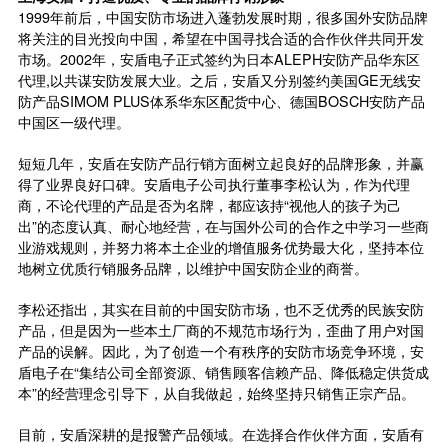
1999年前后，中国安防市场进入蓬勃发展时期，很多国外安防品牌
将关注的目光投向中国，希望在中国寻找合适的合作伙伴共同开发
市场。2002年，安盾电子正式签约为日本ALEPH安防产品华东区
代理,以共谋安防发展大业。之后，安盾又分别签约美国GE无线安
防产品SIMOM PLUS体系华东区配货中心、德国BOSCH安防产品
中国区一级代理。
短短几年，安盾在安防产品行销方面树立起良好的品牌形象，并赢
得了业界良好口碑。安盾电子公司执行董事李松认为，作为代理
商，不论代理的产品是否为名牌，都应该持“视他人的孩子为己
出”的态度认真、耐心地经营，在与国外公司的合作之中学习一些商
业游戏规则，并努力将本土企业的增值服务优势最大化，坚持本位
地树立优质行销服务品牌，以维护中国安防企业的商誉。
李松还指出，其实在目前的中国安防市场，也不乏优秀的民族安防
产品，但是因为一些本土厂商的不规范市场行为，歪曲了用户对国
产品的误解。因此，为了创造一个有秩序的安防市场竞争环境，安
盾电子在“集结公司全部资源、销售顾客信赖产品、降低稳定供货成
本”的经营理念引导下，从自我做起，始终坚持只销售正宗产品。
目前，安盾深耕的是报警产品领域。在选择合作伙伴方面，安盾有