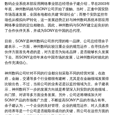
数码企业系统本部应用网络事业部总经理余子建介绍，早在2003年
年底，神州数码就与SONY公司开始了接触。当时，正逢中国安防
市场迅速发展，全国各地都在共建“和谐社会”；而整个安防监控市
场也从模拟向IP转化，这一发展趋势正好与神州数码系统本部应用
网络事业部的定位相吻合。因此，神州数码与SONY建立起良好的
了合作伙伴关系，并成为SONY在中国的总代理。
目前，SONY是神州数码公司所代理的唯一品牌。公司总经理余子
建表示，一方面，神州数码比较注重企业的规范运作，在寻找合作
伙伴方面首先考虑的是，对方是否为知名品牌，是否能够长久发展
下去。而SONY这些年来在中国市场的发展，让神州数码对彼此的
合作充满信心。
神州数码公司针对不同的行业都分别采取不同的经营对策，在政
府，金融，交通等多个行业都很有建树，尤其是在金融领域发展得
比较出色，不过，当前公司的业务还是以监控领域为主。余子建表
示，神州数码下一步的发展方向就是希望深入到安防的其他领域，
向门禁、对讲等多方面业务发展。另外，公司还将继续加大对
SONY产品的市场推广力度，不断提高SONY产品的市场占有率。
余子建认为，一个企业的良好管理、企业的规范运作、对人员素质
的培养等是一个公司是否能取得成功的关键，而公司在这些方面的