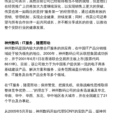
伟昊公司表示，虽然目前公司已经取得相当不错的成绩，但是他们
在经营推广上仍将加大力度继续深化，以实现销售上更大的突破。
伟昊也将一如既往的坚持“服务第一”的经营理念，通过成熟有效的
营销、管理机制，实现企业健康、持续发展；同时，伟昊公司还希
望与所有合作伙伴一起共同成长，并不断分享成长的价值，以推动
整个安防行业的健康发展。
神州数码：IT服务，随需而动
神州数码是国内较大的整合IT服务的供应商，在中国IT产品分销领
域处于较为领先的地位。2000年，神州数码公司从联想集团成功拆
分，并于2001年6月1日在香港联合交易所主板上市(股票代码
861HK)。目前，该公司致力于为中国客户提供第一流的电子商务
基础建设产品、解决方案和服务，业务范围涵盖分销业务、系统业
务、IT服务及自有产品业务等多个领域。
在“IT服务，随需而动；保持警觉、把握先机、依靠战略性思维取得
整体竞争优势……”的理念下，神州数码公司的业务迅速遍及华北、
华南、华中、华西、东北、华中地区各大城市，并在全国建立了21
个平台及办事处。
从2005年5月开始，神州数码开始代理SONY的安防产品，据神州