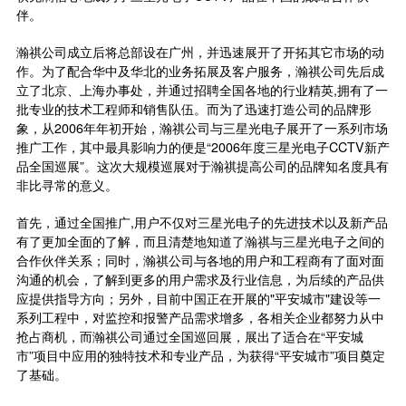
伴。
瀚祺公司成立后将总部设在广州，并迅速展开了开拓其它市场的动
作。为了配合华中及华北的业务拓展及客户服务，瀚祺公司先后成
立了北京、上海办事处，并通过招聘全国各地的行业精英,拥有了一
批专业的技术工程师和销售队伍。而为了迅速打造公司的品牌形
象，从2006年年初开始，瀚祺公司与三星光电子展开了一系列市场
推广工作，其中最具影响力的便是“2006年度三星光电子CCTV新产
品全国巡展”。这次大规模巡展对于瀚祺提高公司的品牌知名度具有
非比寻常的意义。
首先，通过全国推广,用户不仅对三星光电子的先进技术以及新产品
有了更加全面的了解，而且清楚地知道了瀚祺与三星光电子之间的
合作伙伴关系；同时，瀚祺公司与各地的用户和工程商有了面对面
沟通的机会，了解到更多的用户需求及行业信息，为后续的产品供
应提供指导方向；另外，目前中国正在开展的"平安城市"建设等一
系列工程中，对监控和报警产品需求增多，各相关企业都努力从中
抢占商机，而瀚祺公司通过全国巡回展，展出了适合在“平安城
市”项目中应用的独特技术和专业产品，为获得“平安城市”项目奠定
了基础。