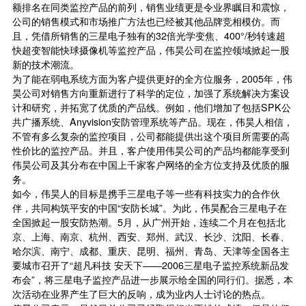
额排名在同类监控产品的前列，销售业绩更是令业界瞩目和震惊，
公司的销售模式和市场推广方法也已经被其他品牌竞相模仿。而
且，凭借所销售的三星电子独有的32倍光学变焦、400°/秒转速超
快超变智能快球摄像机等监控产品，伟昊公司在监控领域掀起一股
新的技术潮流。
为了能在弱电系统方面为客户提供更好的全方位服务，2005年，伟
昊公司对销售方向重新进行了科学的定位，加强了系统解决方案设
计和研究，并拓宽了优质的产品线。例如，他们增加了包括SPK公
共广播系统、Anyvision安防管理系统等产品。现在，伟昊人相信，
不管有多么复杂的监控项目，公司都能提供出这个项目所需要的高
性价比的监控产品。并且，客户使用伟昊公司的产品均都能享受到
伟昊公司及其分布在中国上千家客户网络的全方位支持及优质的服
务。
如今，伟昊人的目标是携手三星电子等一些有科技实力的合作伙
伴，共同构筑平安的中国“安防长城”。为此，伟昊配合三星电子在
全国掀起一股安防热潮。5月，从广州开始，连续二个月在包括北
京、上海、南京、杭州、西安、郑州、武汉、长沙、沈阳、长春、
哈尔滨、南宁、成都、重庆、昆明、福州、青岛、天津等全国各主
要城市召开了“超凡科技 安天下——2006三星电子监控系统新品发
布会”，将三星电子监控产品进一步展示给全国的同行们。据悉，本
次活动在业界产生了巨大的反响，成为业内人士讨论的热点。