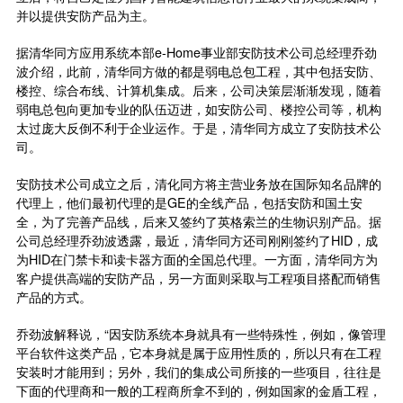
并以提供安防产品为主。
据清华同方应用系统本部e-Home事业部安防技术公司总经理乔劲
波介绍，此前，清华同方做的都是弱电总包工程，其中包括安防、
楼控、综合布线、计算机集成。后来，公司决策层渐渐发现，随着
弱电总包向更加专业的队伍迈进，如安防公司、楼控公司等，机构
太过庞大反倒不利于企业运作。于是，清华同方成立了安防技术公
司。
安防技术公司成立之后，清化同方将主营业务放在国际知名品牌的
代理上，他们最初代理的是GE的全线产品，包括安防和国土安
全，为了完善产品线，后来又签约了英格索兰的生物识别产品。据
公司总经理乔劲波透露，最近，清华同方还司刚刚签约了HID，成
为HID在门禁卡和读卡器方面的全国总代理。一方面，清华同方为
客户提供高端的安防产品，另一方面则采取与工程项目搭配而销售
产品的方式。
乔劲波解释说，“因安防系统本身就具有一些特殊性，例如，像管理
平台软件这类产品，它本身就是属于应用性质的，所以只有在工程
安装时才能用到；另外，我们的集成公司所接的一些项目，往往是
下面的代理商和一般的工程商所拿不到的，例如国家的金盾工程，