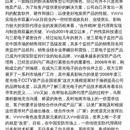
以来，一如既往的扮演着销售型公司的角色。但公司并不只是简单
地卖产品，为了给客户提供更好的解决方案，公司自己开发出一系
列的配套软件、硬件和接口，以便更好地发挥产品的性能。\r\n\r\n
实现合作双赢\r\n从目前业内一些经营成效良好、业绩突出、影响
力较大的安防代理企业的发展历程来看，“合作精神”是代理商实现
与制造商双赢的关键。\r\n自2001年成立以来，广州伟昊科技通过
与三星电子紧密合作，经过短短几年的努力，使三星电子监控产品
在中国市场的销售得到了迅猛发展，其多个监控产品的销售排名同
类监控产品前列，销售业绩令业界瞩目和震惊，三星电子监控产品
已成为中国安防监控行业的知名品牌。\r\n越来越多的安防产品代
理商，已经意识到与厂商进行紧密合作的重要性。2006年年初，刚
刚成立的广州瀚祺，在成为三星光电子的合作伙伴之后，双方立即
展开了一系列市场推广工作，其中最具影响力的便是“2006年度三
星光电子CCTV新产品全国巡展”这次大规模巡展对于瀚祺提高公司
的品牌知名度，以及用户了解三星光电子的产品技术都具有着非比
寻常的意义……\r\n又如，在帮知名品牌代理产品的过程中，马斯
康积极地充当沟通、桥梁的角色，及时地将市场上的一些需求信
息、客户的要求反馈给合作伙伴或产品厂家，以便厂家能及时根据
这些需求对产品做出修改，使合作伙伴（厂家）的资源充分发挥出
来。\r\n\r\n角色改变及新元素的注入\r\n俗话说，世界上唯一不变
的就是“改变”。目前，在中国安防市场上，一些传统安防代理商经
过多年技术积累，不仅具备了自主研发、系统安装、集成的能力，