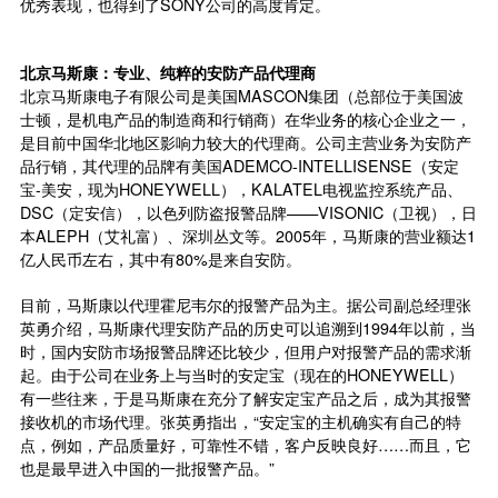
优秀表现，也得到了SONY公司的高度肯定。
北京马斯康：专业、纯粹的安防产品代理商
北京马斯康电子有限公司是美国MASCON集团（总部位于美国波
士顿，是机电产品的制造商和行销商）在华业务的核心企业之一，
是目前中国华北地区影响力较大的代理商。公司主营业务为安防产
品行销，其代理的品牌有美国ADEMCO-INTELLISENSE（安定
宝-美安，现为HONEYWELL），KALATEL电视监控系统产品、
DSC（定安信），以色列防盗报警品牌——VISONIC（卫视），日
本ALEPH（艾礼富）、深圳丛文等。2005年，马斯康的营业额达1
亿人民币左右，其中有80%是来自安防。
目前，马斯康以代理霍尼韦尔的报警产品为主。据公司副总经理张
英勇介绍，马斯康代理安防产品的历史可以追溯到1994年以前，当
时，国内安防市场报警品牌还比较少，但用户对报警产品的需求渐
起。由于公司在业务上与当时的安定宝（现在的HONEYWELL）
有一些往来，于是马斯康在充分了解安定宝产品之后，成为其报警
接收机的市场代理。张英勇指出，“安定宝的主机确实有自己的特
点，例如，产品质量好，可靠性不错，客户反映良好……而且，它
也是最早进入中国的一批报警产品。”