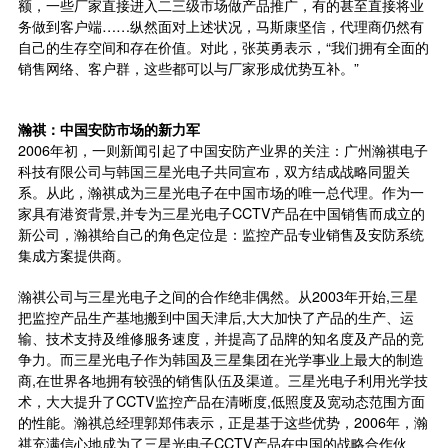
额，一些厂家直接进入二三级市场做产品推广，有的甚至直接将业
务做到客户端……纵然面对上述状况，马斯康坚信，代理商仍然有
自己的生存空间和存在价值。对此，张英勇表示，“我们拥有全面的
销售网络、客户群，这些都可以与厂家形成优势互补。”
瀚祺：中国安防市场的新力军
2006年初，一则新闻引起了中国安防产业界的关注：广州瀚祺电子
科技有限公司与韩国三星光电子共同宣布，双方结成战略同盟关
系。从此，瀚祺成为三星光电子在中国市场的唯一总代理。作为一
家具有港资背景,并专为三星光电子CCTV产品在中国销售而成立的
新公司，瀚祺给自己的角色定位是：监控产品专业销售及安防系统
集成方案提供商。
瀚祺公司与三星光电子之间的合作绝非偶然。从2003年开始,三星
把监控产品生产基地搬到中国天津后,大大加快了产品的生产、运
输、技术支持及维修服务速度，并提高了品牌的知名度及产品的竞
争力。而三星光电子作为韩国及三星集团在光学事业上最大的制造
商,在世界各地拥有较强的销售队伍及渠道。三星光电子利用光学技
术，大大提升了CCTV监控产品在清晰度,低照度及宽动态范围方面
的性能。瀚祺总经理郭郑伟表示，正是基于这些优势，2006年，瀚
祺充满信心地成为了三星光电子CCTV产品在中国的战略合作伙