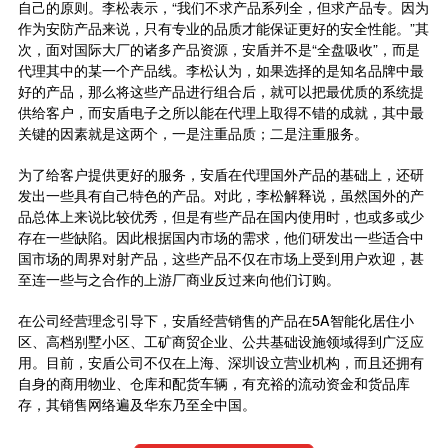
自己的原则。李松表示，“我们不求产品系列全，但求产品专。因为
作为安防产品来说，只有专业的品质才能保证更好的安全性能。”其
次，面对国际大厂的诸多产品资源，安盾并不是“全盘吸收”，而是
代理其中的某一个产品线。李松认为，如果选择的是知名品牌中最
好的产品，那么将这些产品进行组合后，就可以把最优质的系统提
供给客户，而安盾电子之所以能在代理上取得不错的成就，其中最
关键的因素就是这两个，一是注重品质；二是注重服务。
为了给客户提供更好的服务，安盾在代理国外产品的基础上，还研
发出一些具有自己特色的产品。对此，李松解释说，虽然国外的产
品总体上来说比较优秀，但是有些产品在国内使用时，也或多或少
存在一些缺陷。因此根据国内市场的需求，他们研发出一些适合中
国市场的周界对射产品，这些产品不仅在市场上受到用户欢迎，甚
至连一些与之合作的上游厂商业反过来向他们订购。
在公司经营理念引导下，安盾经营销售的产品在5A智能化居住小
区、高档别墅小区、工矿商贸企业、公共基础设施领域得到广泛应
用。目前，安盾公司不仅在上海、深圳设立营业机构，而且还拥有
自身的商用物业、仓库和配货车辆，有充裕的流动资金和货品库
存，其销售网络遍及华东乃至全中国。