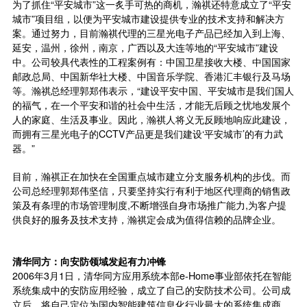
为了抓住“平安城市”这一炙手可热的商机，瀚祺还特意成立了“平安
城市”项目组，以便为平安城市建设提供专业的技术支持和解决方
案。通过努力，目前瀚祺代理的三星光电子产品已经加入到上海、
延安，温州，徐州，南京，广西以及大连等地的“平安城市”建设
中。公司较具代表性的工程案例有：中国卫星接收大楼、中国国家
邮政总局、中国新华社大楼、中国音乐学院、香港汇丰银行及马场
等。瀚祺总经理郭郑伟表示，“建设平安中国、平安城市是我们国人
的福气，在一个平安和谐的社会中生活，才能无后顾之忧地发展个
人的家庭、生活及事业。因此，瀚祺人将义无反顾地响应此建设，
而拥有三星光电子的CCTV产品更是我们建设‘平安城市’的有力武
器。”
目前，瀚祺正在加快在全国重点城市建立分支服务机构的步伐。而
公司总经理郭郑伟坚信，只要坚持实行有利于地区代理商的销售政
策及有条理的市场管理制度,不断增强自身市场推广能力,为客户提
供良好的服务及技术支持，瀚祺定会成为值得信赖的品牌企业。
清华同方：向安防领域发起有力冲锋
2006年3月1日，清华同方应用系统本部e-Home事业部依托在智能
系统集成中的安防应用经验，成立了自己的安防技术公司。公司成
立后，将自己定位为国内智能建筑信息化行业最大的
系统集成商
，