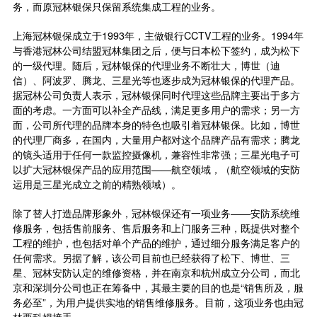
务，而原冠林银保只保留系统集成工程的业务。
上海冠林银保成立于1993年，主做银行CCTV工程的业务。1994年
与香港冠林公司结盟冠林集团之后，便与日本松下签约，成为松下
的一级代理。随后，冠林银保的代理业务不断壮大，博世（迪
信）、阿波罗、腾龙、三星光等也逐步成为冠林银保的代理产品。
据冠林公司负责人表示，冠林银保同时代理这些品牌主要出于多方
面的考虑。一方面可以补全产品线，满足更多用户的需求；另一方
面，公司所代理的品牌本身的特色也吸引着冠林银保。比如，博世
的代理厂商多，在国内，大量用户都对这个品牌产品有需求；腾龙
的镜头适用于任何一款监控摄像机，兼容性非常强；三星光电子可
以扩大冠林银保产品的应用范围——航空领域，（航空领域的安防
运用是三星光成立之前的精熟领域）。
除了替人打造品牌形象外，冠林银保还有一项业务——安防系统维
修服务，包括售前服务、售后服务和上门服务三种，既提供对整个
工程的维护，也包括对单个产品的维护，通过细分服务满足客户的
任何需求。另据了解，该公司目前也已经获得了松下、博世、三
星、冠林安防认定的维修资格，并在南京和杭州成立分公司，而北
京和深圳分公司也正在筹备中，其最主要的目的也是“销售所及，服
务必至”，为用户提供实地的销售维修服务。目前，这项业务也由冠
林西科姆接手。