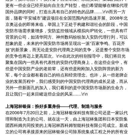
更有一些企业已经开始向自主生产转型，他们希望能够在继续代理
国外品牌的同时，打造出具有自己的特色的品牌……\r\n而另一方
面，随着“平安城市”建设项目在全国范围内的迅速开展、2008年北
京奥运会的即将来临，举国上下正处于构建和谐社会的阶段，中国
安防市场需求量增多，安防监控领域从模拟向IP转化，一些具有IT
背景的公司，如清华同方、神州数码纷纷加入安防代理行列，可以
想象的是，未来的中国安防市场将呈现出一派“百家争鸣、百花齐
放”的新景象，而无论是安防代理商之间的竞争，还是整个安防市场
的竞争也将迈上更高层次。\r\n在此次的特别报导中，我们将目光
聚集在国内一些具有代表性的安防代理商身上，在这些企业中，有
些是中国安防产业的老前辈，还有些是刚刚加入安防阵营的新力
军，每个企业都有着自己的特点和经营理念。也许，从一些老牌企
业的发展历程中，我们感受到的中国安防代理商的成长足迹，而从
另外一些新面孔的加入，我们看到的是中国安防市场新的生命力，
且让我们一起来目睹这些企业的风采……\r\n
上海冠林银保：扮好多重身份——代理、制造与服务
在2006年7月20日之前，上海冠林银保科技有限公司还是一家以代
理和制造为主的公司。就在这一天，由上海冠林集团和日本安防集
团西科姆共同投资的上海冠林西科姆智能科技有限公司成立。新成
立的公司将承接原来的冠林银保公司除系统集成工程之外的所有业