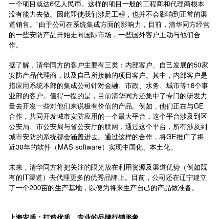
一个项目就达6亿人民币。这样的项目一般的工程商和代理商根本
没有能力去做。因此即使我们涉足工程，也并不会影响到正常的渠
道销售。”由于公司在系统集成方面的影响力，目前，清华同方经营
的一些安防产品开始走向国际市场，一些国外客户主动与他们合
作。
据了解，清华同方的客户主要有三类：内部客户、自己发展的50家
安防产品代理商，以及自己所接触的项目客户。其中，内部客户是
指应用系统本部的集成公司针对金融、市政、水务、城市等18个事
业部的客户。值得一提的是，目前清华同方还集中了专门的研发力
量去开发一些对他们来说极有价值的产品。例如，他们正在与GE
合作，共同开发城市安防应用的一个最大平台，这个平台涉及到区
公安局、市公安局与省公安厅的联网，通过这个平台，所有涉及到
城市安防的系统都会涵盖进去。通过这样的合作，将GE推广了将
近30年的软件（MAS software）实现中国化、本土化。
未来，清华同方将把关注的眼光放在利用资源及渠道优势（例如既
有的IT渠道）去代理更多的优秀品牌上。目前，公司还在辽宁建立
了一个200亩的生产基地，以便为将来生产自己的产品做准备。
上海安盾：打造优质、专业的品牌行销形象