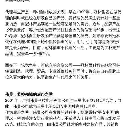
代理与生产是一种相辅相成的关系。早在1999年，冠林集团在做代
理的同时就已经在研发自己的产品。其代理的品牌主要针对一些重
要场所，而冠林产品满足一些经济型场所的需要。通常，品牌产品
尽管质量好，客户想要配套产品往往会因为价位望而却步，出于这
种考虑，冠林自主研发的产品就是最恰当的补充。如果非要对冠林
银保在代理和制造上论个孰轻孰重的话，用“手心手背都是肉”来形
容是最为恰当。目前，冠林偏重于代理的业务，主要是为了补充产
品线，完善单一系列产品。
而在下一轮竞争中，新成立的合资公司——冠林西科姆在继承冠林
银保制造、代理、贸易、专业维修服务的同时，将会在自有品牌上
投入更大的精力，以平衡生产与代理之间的关系。
伟昊：监控领域的后起之秀
2001年，广州伟昊科技电子有限公司与三星电子签订代理合约，自
此，伟昊公司成为三星电子CCTV中国独家总代理商。
作为后起之秀，伟昊公司在发展的过程中，始终秉持“平安中国”的
理念，密切关注安防行业的动态，不断深入了解中国安防市场发展
态势。经过5年的努力，由伟昊公司经营的多种监控产品，其销售