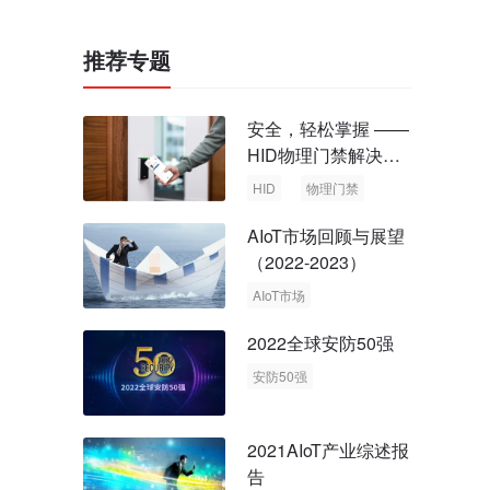
推荐专题
安全，轻松掌握 ——
HID物理门禁解决方
案，启动智慧安全新
HID
物理门禁
时代
AIoT市场回顾与展望
（2022-2023）
AIoT市场
回顾与展望
2022全球安防50强
安防50强
安防市场
安防行业
2021AIoT产业综述报
告