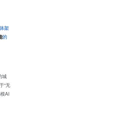
整体架
能
的
的城
于“无
模AI