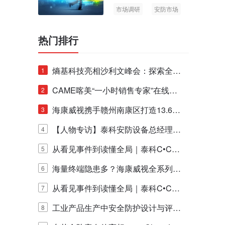
市场调研
安防市场
AIoT
热门排行
熵基科技亮相沙利文峰会：探索全栈
1
脑机技术商业化生态新路径
CAME喀美“一小时销售专家”在线赋
2
能培训正式启动！
海康威视携手赣州南康区打造13.6公
3
里绿波网
【人物专访】泰科安防设备总经理张
4
宁解码安防出海新范式
从看见事件到读懂全局｜泰科C•CUR
5
E IQ 3.20开启安防运营智能新时代
海量终端隐患多？海康威视全系列物
6
联安全产品，四层守护更放心！
从看见事件到读懂全局｜泰科C•CUR
7
E IQ 3.20开启安防运营智能新时代
工业产品生产中安全防护设计与评估
8