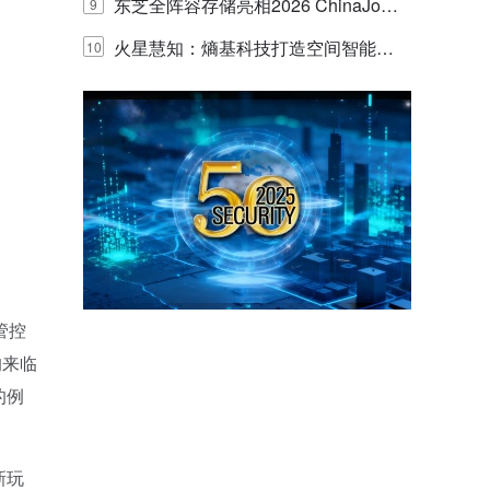
的实践与探讨
东芝全阵容存储亮相2026 ChinaJo
9
y，以海量数据底座赋能“与AI同游”新
火星慧知：熵基科技打造空间智能时
10
体验
代的认知中枢
管控
的来临
的例
新玩