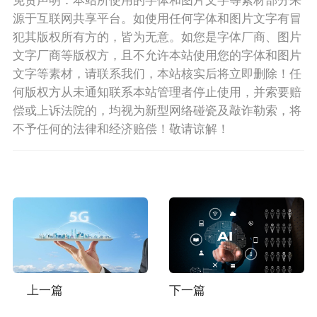
源于互联网共享平台。如使用任何字体和图片文字有冒
犯其版权所有方的，皆为无意。如您是字体厂商、图片
文字厂商等版权方，且不允许本站使用您的字体和图片
文字等素材，请联系我们，本站核实后将立即删除！任
何版权方从未通知联系本站管理者停止使用，并索要赔
偿或上诉法院的，均视为新型网络碰瓷及敲诈勒索，将
不予任何的法律和经济赔偿！敬请谅解！
上一篇
下一篇