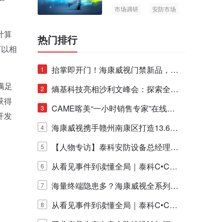
市场调研
安防市场
AIoT
计算
热门排行
可以相
抬掌即开门！海康威视门禁新品，不
1
满足
止认人脸，更认"掌"中静脉！
熵基科技亮相沙利文峰会：探索全栈
2
获得
脑机技术商业化生态新路径
CAME喀美“一小时销售专家”在线赋
3
开发
能培训正式启动！
海康威视携手赣州南康区打造13.6公
4
里绿波网
【人物专访】泰科安防设备总经理张
5
宁解码安防出海新范式
从看见事件到读懂全局｜泰科C•CUR
6
E IQ 3.20开启安防运营智能新时代
海量终端隐患多？海康威视全系列物
7
联安全产品，四层守护更放心！
从看见事件到读懂全局｜泰科C•CUR
8