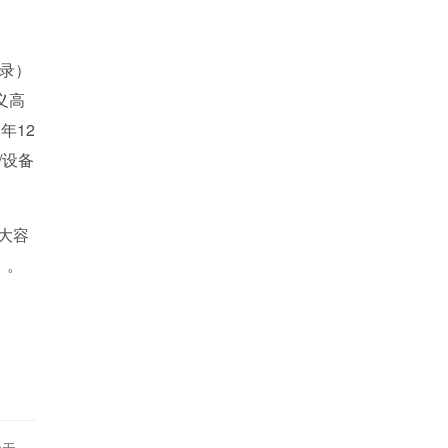
录）
义高
年12
/设备
大容
）。