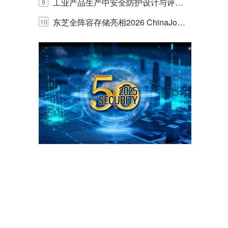
E IQ 3.20开启安防运营智能新时代
工业产品生产中安全防护设计与评估
9
的实践与探讨
东芝全阵容存储亮相2026 ChinaJo
10
y，以海量数据底座赋能“与AI同游”新
体验