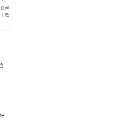
为无
！任何
偿！敬
度
B