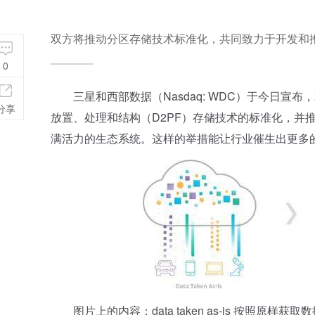
双方将推动分区存储技术标准化，共同致力于开发和
0
三星和西部数据（Nasdaq: WDC）于今日宣
分享
放置、处理和结构（D2PF）存储技术的标准化，并
满活力的生态系统。这样的举措能让行业催生出更多
图片上的内容：data taken as-is 按照原样获取数据 / s