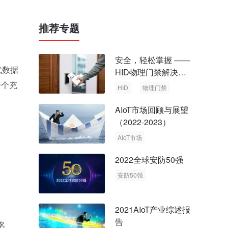
推荐专题
安全，轻松掌握 ——
代数据
HID物理门禁解决方
案，启动智慧安全新
一个充
HID
物理门禁
时代
AIoT市场回顾与展望
（2022-2023）
AIoT市场
回顾与展望
2022全球安防50强
安防50强
安防市场
安防行业
2021AIoT产业综述报
告
片名