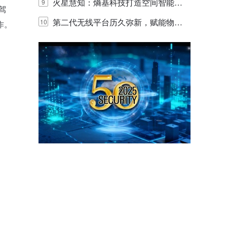
体验
目太阳能多摄球机
火星慧知：熵基科技打造空间智能时
9
驾
代的认知中枢
第二代无线平台历久弥新，赋能物联
10
作。
网创新迭代