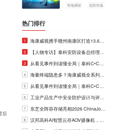
市场调研
安防市场
AIoT
热门排行
海康威视携手赣州南康区打造13.6公
1
里绿波网
【人物专访】泰科安防设备总经理张
2
宁解码安防出海新范式
从看见事件到读懂全局｜泰科C•CUR
3
E IQ 3.20开启安防运营智能新时代
海量终端隐患多？海康威视全系列物
4
联安全产品，四层守护更放心！
从看见事件到读懂全局｜泰科C•CUR
5
E IQ 3.20开启安防运营智能新时代
工业产品生产中安全防护设计与评估
6
的实践与探讨
东芝全阵容存储亮相2026 ChinaJo
7
背后
y，以海量数据底座赋能“与AI同游”新
汉邦高科AI智慧云存AOV摄像机，三
8