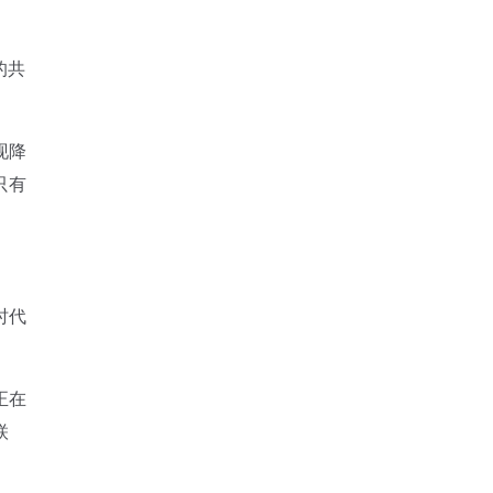
的共
现降
只有
时代
正在
联