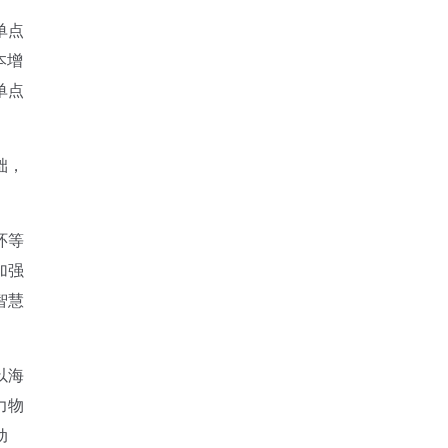
单点
本增
单点
础，
环等
加强
智慧
以海
力物
动