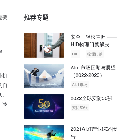
推荐专题
需要
安全，轻松掌握 ——
HID物理门禁解决方
案，启动智慧安全新
样，
HID
物理门禁
时代
AIoT市场回顾与展望
（2022-2023）
业机
的自
AIoT市场
回顾与展望
气、
2022全球安防50强
、冷
安防50强
安防市场
安防行业
2021AIoT产业综述报
告