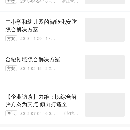
浙江大华
方案
2013-04-24 16:44:
国内营销
00
技术方案
部总监
中小学和幼儿园的智能化安防
石松
综合解决方案
方案
2013-11-29 14:42:
00
金融领域综合解决方案
方案
2014-03-18 13:27:
46
【企业访谈】力维：以综合解
决方案为支点 倾力打造全球
安防领导品牌
《安防解
资讯
2013-07-04 16:08:
决方案》
00
编辑 蒋丽