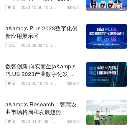
会圆满落幕
编辑部
资讯
2023-10-30 10:37:
35
a&amp;s Plus 2023数字化创
新应用展示区
论坛
2023-09-09 15:57:
04
数智创新 向实而生|a&amp;s
PLUS 2023产业数字化发展
趋势高峰论坛即将启幕！
编辑部
资讯
2023-05-18 10:04:
50
a&amp;s Research：智慧农
业市场格局和发展趋势
编辑部
资讯
2023-04-07 09:46:
01