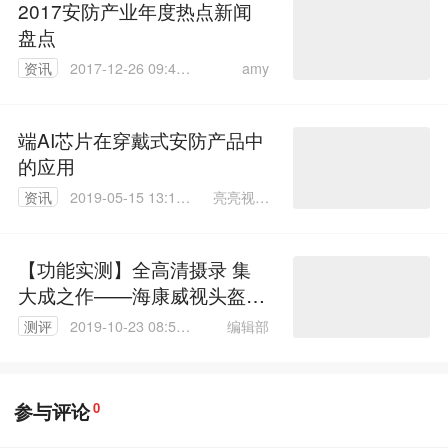
2017安防产业年度热点新闻
盘点
amy
资讯
2017-12-26 09:46:
15
端AI芯片在穿戴式安防产品中
的应用
亮亮视野
资讯
2019-05-15 13:12:
姚寒星
04
【功能实测】全高清摄录 集
大成之作——海康威视头盔摄
像机
编辑部
测评
2019-10-23 08:56:
12
参与评论
0