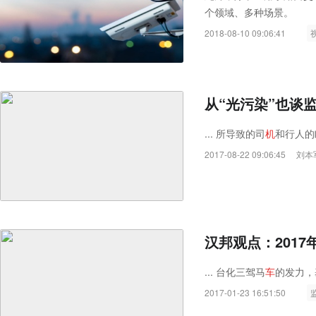
个领域、多种场景。
2018-08-10 09:06:41
从“光污染”也谈
... 所导致的司
机
和行人的眩
2017-08-22 09:06:45
刘本
汉邦观点：2017
... 台化三驾马
车
的发力，基 
2017-01-23 16:51:50