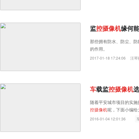
监
控
摄
像
机
缘何
那些拥有防水、防尘、防
的作用。
2017-01-18 17:24:06
汪琴
车
载监
控
摄
像
机
随着平安城市项目的实施
控
摄
像
机
呢，下面小编给
2016-01-04 12:01:36