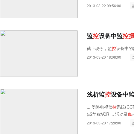
2013-03-22 09:56:00
监
控
设备中监
控
截止现今，监
控
设备中的
2013-03-20 18:08:00
浅析监
控
设备中
... 闭路电视监
控
系统(CC
(或简称VCR ... 活动录
像
2013-03-20 17:28:00