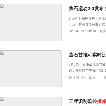
萤石运动2.0发
近两个月被网友称为史上
十万年薪超优厚待遇引发了
2015-07-13 17:42:10
海康
萤石首推可实时
7月7日，海康威视萤石
式，并举行了萤石运动2.0
2015-07-10 11:42:18
车
牌识别监
控
摄