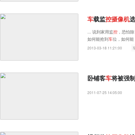
车
载监
控
摄
像
机
... 说到家用监
控
，恐怕除了
如何能抢到
车
位，如何能 
是，给爱
车
加装监
控
摄
像
2013-03-18 11:21:00
卧铺客
车
将被强
2011-07-25 14:05:00