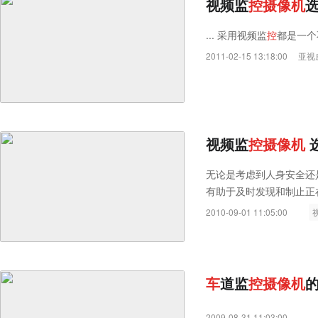
视频监
控
摄
像
机
选
... 采用视频监
控
都是一个不
2011-02-15 13:18:00
亚视
视频监
控
摄
像
机
选
无论是考虑到人身安全还
有助于及时发现和制止正
2010-09-01 11:05:00
车
道监
控
摄
像
机
2009-08-31 11:03:00