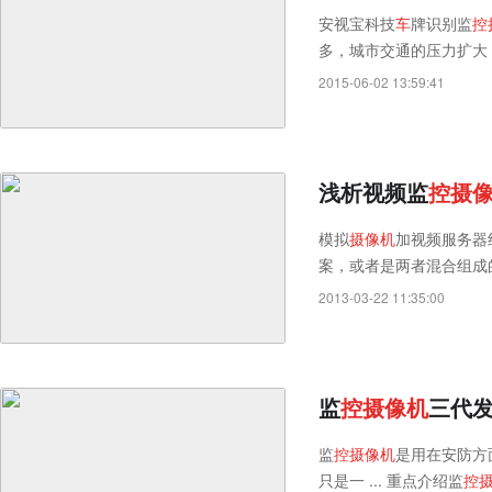
安视宝科技
车
牌识别监
控
多，城市交通的压力扩大，
2015-06-02 13:59:41
浅析视频监
控
摄
模拟
摄
像
机
加视频服务器
案，或者是两者混合组成
决方案
2013-03-22 11:35:00
监
控
摄
像
机
三代发
监
控
摄
像
机
是用在安防方
只是一 ... 重点介绍监
控