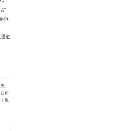
MB
AT
旁路电
三通道
为无
！任何
偿！敬