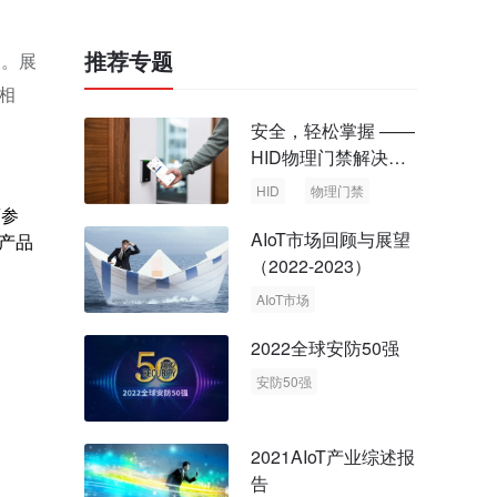
推荐专题
展。展
亮相
安全，轻松掌握 ——
HID物理门禁解决方
案，启动智慧安全新
HID
物理门禁
时代
商参
AIoT市场回顾与展望
规产品
（2022-2023）
AIoT市场
回顾与展望
2022全球安防50强
安防50强
安防市场
安防行业
2021AIoT产业综述报
告