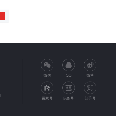
微信
QQ
微博
网
百家号
头条号
知乎号