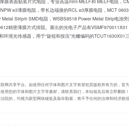
膜表面贴装片式电阻，专业高温mini-MELF和 MELF电阻，C
W e3薄膜电阻，带长边端接的RCL e3厚膜电阻，MCT 0603 
l Strip® SMD电阻，WSBS8518 Power Metal Strip电池
0612精密薄膜片式排阻。展出的光电子产品有VSMF970011X01
接近和环境光传感器，用于“旋钮和按压”光栅编码的TCUT1630X01
互联网共享平台。如使用任何字体和图片文字有冒犯其版权所有方的，皆
站使用您的字体和图片文字等素材，请联系我们，本站核实后将立即删除
诉法院的，均视为新型网络碰瓷及敲诈勒索，将不予任何的法律和经济赔