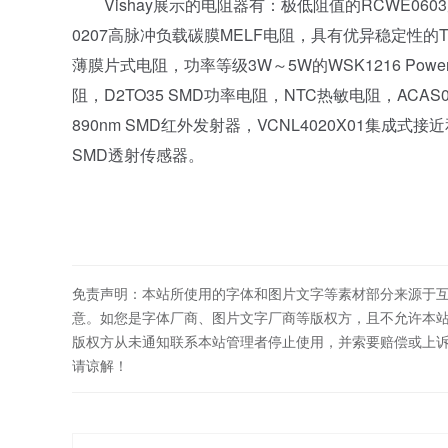
Vishay展示的电阻器有：极低阻值的RCWE0603厚
0207高脉冲负载碳膜MELF电阻，具有优异稳定性的TNP
薄膜片式电阻，功率等级3W～5W的WSK1216 Power Meta
阻，D2TO35 SMD功率电阻，NTC热敏电阻，ACAS
890nm SMD红外发射器，VCNL4020X01集成式
SMD透射传感器。
免责声明：本站所使用的字体和图片文字等素材部分来源于
意。如您是字体厂商、图片文字厂商等版权方，且不允许本
版权方从未通知联系本站管理者停止使用，并索要赔偿或上
请谅解！