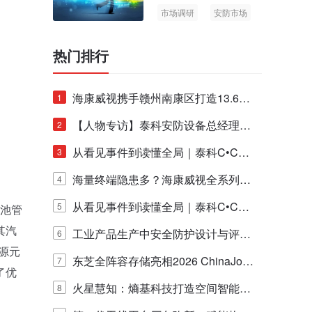
市场调研
安防市场
AIoT
热门排行
海康威视携手赣州南康区打造13.6公
1
里绿波网
【人物专访】泰科安防设备总经理张
2
宁解码安防出海新范式
从看见事件到读懂全局｜泰科C•CUR
3
E IQ 3.20开启安防运营智能新时代
海量终端隐患多？海康威视全系列物
4
联安全产品，四层守护更放心！
从看见事件到读懂全局｜泰科C•CUR
5
电池管
其汽
E IQ 3.20开启安防运营智能新时代
工业产品生产中安全防护设计与评估
6
源元
的实践与探讨
东芝全阵容存储亮相2026 ChinaJo
7
了优
y，以海量数据底座赋能“与AI同游”新
火星慧知：熵基科技打造空间智能时
8