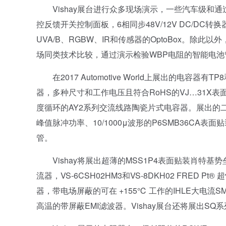
Vishay展台进行众多现场演示，一些汽车级和通
控反馈开关控制面板，6相同步48V/12V DC/DC
UVA/B、RGBW、IR和传感器的OptoBox。除此以
场同类技术比较，通过演示检验WBP电阻的智能电池管
在2017 Automotive World上展出的电容器有
器，多种尺寸和工作电压且符合RoHS的VJ…31X表面贴
度循环的AY2系列交流线路陶瓷片式电容器。展出的二极管有
峰值脉冲功率、10/1000μ波形的P6SMB36CA表面
管。
Vishay将展出超薄的MSS1P4表面贴装肖特基势
流器，VS-6CSH02HM3和VS-8DKH02 FRED 
器，带电场屏蔽的可在 +155℃ 工作的IHLE大电流S
高温的带屏蔽EMI滤波器。Vishay展台还将展出SQ系