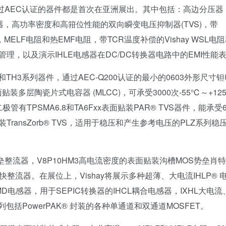
过AEC认证的器件都是首次在亚洲展出。其中包括：高边分压器
转换器，高功率密度和高箝位性能的双向瞬变电压抑制器(TVS)，带
外，MELF电阻和热EMF电阻，带TCR温度补偿的Vishay WSL电
理，以及演示IHLE电感器在DC/DC转换器电路中的EMI性能
TP8和TH3系列器件，通过AEC-Q200认证的最小的0603外形尺寸
装多层陶瓷片式电容器 (MLCC)，可承受3000次-55℃～+12
TPSMA6.8和TA6Fxx表面贴装PAR® TVS器件，能承受6
贴装TransZorb® TVS，适用于稳压和产生参考电压的PLZ系列稳
垒整流器，V8P10HM3高电流密度的表面贴装沟槽MOS势垒肖
Pt® 超快整流器。在展位上，Vishay将展示多种超薄、大电流IHLP® 
MD电感器，用于SEPIC转换器的IHCL耦合电感器，IXHL大电流
列包括PowerPAK® 封装的各种单通道和双通道MOSFET。