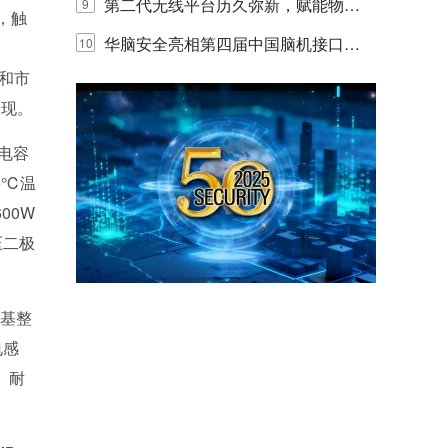
体验
代的认知中枢
第二代无线平台历久弥新，赋能物联
9
，触
网创新迭代
华脑安全亮相第四届中国脑机接口大
10
阻和市
赛 工业安全脑机接口技术赢行业顶级
表现。
专家关注
钽电容
5℃温
00W
压二极
特基整
电感
、耐