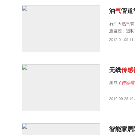
油
气
管道
石油天然
气
管
施监控，遏制
题...
2012-01-09 11:
无线
传
感
集成了
传
感
器
...
2010-09-28 10:
智能家居