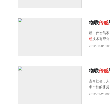
报警、以及可
物联
传
感
新一代智能家
感
技术有限公
2012-03-01 10:
物联
传
感
当今社会，人
求个性的张扬
工艺品也不是
2012-02-20 09: