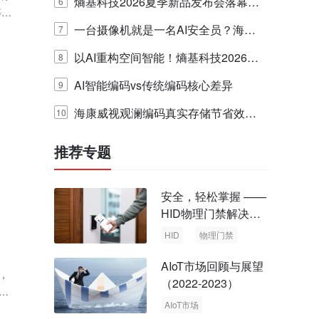
熵基科技2026夏季新品发布会落幕，
6
等力
引领空间智能迈入AI Agent时代
一台摄像机就是一名AI安全员？海康
.
7
威视在WAIC 2026发布主动视觉作业
以AI重构空间智能！熵基科技2026夏
8
监管枪球
季新品发布会圆满落幕
AI智能编码vs传统编码核心差异
9
海康威视观澜编码真实存储节省效果
10
与适用场景全解析
推荐专题
安全，轻松掌握 ——
HID物理门禁解决方
案，启动智慧安全新
HID
物理门禁
时代
AIoT市场回顾与展望
，
（2022-2023）
家
AIoT市场
盗