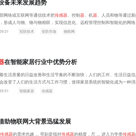
设备未来发展趋势
部网络或互联网等通信技术把
传
感
器
、控制
器
、机
器
、人员和物等通过新
，形成人与物、物与物相联，实现信息化、远程管理控制和智能化的网络
29:31
安防技术
安防市场
物联网
器
在智能家居行业中优势分析
着生活质量的日益改善和生活节奏的不断加快，人们的工作、生活日益信
会改变了人们的生活方式与工作习惯，使得家居系统的智能化成为一种消
居系统越来越被重视。
35:51
智能家居
传感器
借助物联网大背景迅猛发展
传
感
器
的需求也越 ... 苛刻是指对
传
感
器
的精度，尺 ... 进入力学类
传
感
器