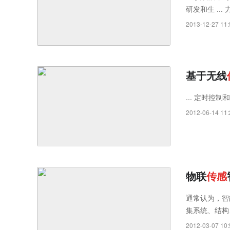
研发和生 ... 
学类
传
感
器
，
2013-12-27 11:
辐式测力
传
感
基于无线
... 定时控制和
2012-06-14 11:
物联
传
感
通常认为，智
集系统、结构
居系统可以为
2012-03-07 10: