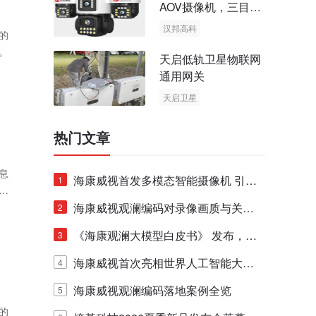
AOV摄像机，三目太
阳能多摄球机
汉邦高科
的
AOV摄像机
。
天启低轨卫星物联网
太阳能多摄球机
通用网关
天启卫星
卫星物联网
热门文章
息
海康威视首发多模态智能摄像机 引领
1
费
摄像机从“看得懂”到“能对话、能干活”
海康威视观澜编码对录像画质与关键
2
帧质量的影响详解
《海康观澜大模型白皮书》 发布，全
3
面呈现观澜大模型技术体系
海康威视首次亮相世界人工智能大
4
会，全方位展示观澜大模型技术体系
海康威视观澜编码落地案例全览
5
的