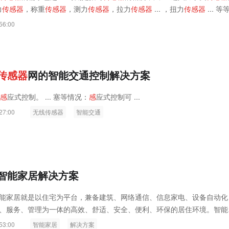
力
传
感
器
，称重
传
感
器
，测力
传
感
器
，拉力
传
感
器
... ，扭力
传
感
器
... 等
 ... 国外的测力
传
感
器
来说，我们 ... 称重
传
感
器
，S型拉压力
传
感
器
，轮 ..
56:00
器
，柱 ... 式称重
传
感
器
等等 ... 力
传
感
器
，表明着中国在测力
传
感
器
...
传
感
器
网的智能交通控制解决方案
感
应式控制。 ... 塞等情况：
感
应式控制可 ...
27:00
无线传感器
智能交通
智能家居解决方案
能家居就是以住宅为平台，兼备建筑、网络通信、信息家电、设备自动化
、服务、管理为一体的高效、舒适、安全、便利、环保的居住环境。智能
您提供家电控制、照明控制、窗帘控制、电话远程控制、室内外遥控、防
53:00
智能家居
解决方案