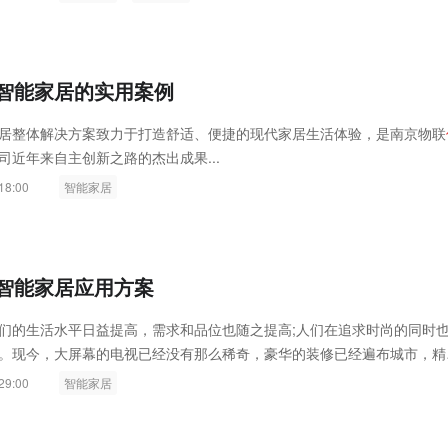
编程定时控制等多种功能和手段，使您的生活更加舒适、便利和安全...
智能家居的实用案例
居整体解决方案致力于打造舒适、便捷的现代家居生活体验，是南京物联
司近年来自主创新之路的杰出成果...
18:00
智能家居
智能家居应用方案
们的生活水平日益提高，需求和品位也随之提高;人们在追求时尚的同时
。现今，大屏幕的电视已经没有那么稀奇，豪华的装修已经遍布城市，精
那么特别吸引人的眼球...
29:00
智能家居