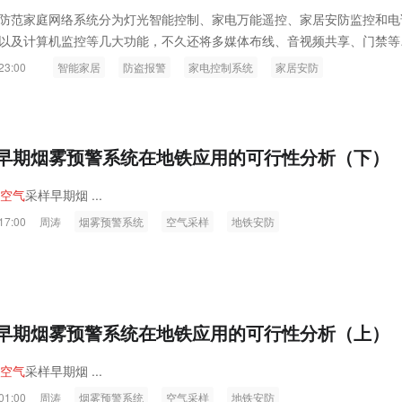
防范家庭网络系统分为灯光智能控制、家电万能遥控、家居安防监控和电
以及计算机监控等几大功能，不久还将多媒体布线、音视频共享、门禁等
统之中。
23:00
智能家居
防盗报警
家电控制系统
家居安防
早期烟雾预警系统在地铁应用的可行性分析（下）
空
气
采样早期烟 ...
17:00
周涛
烟雾预警系统
空气采样
地铁安防
早期烟雾预警系统在地铁应用的可行性分析（上）
空
气
采样早期烟 ...
01:00
周涛
烟雾预警系统
空气采样
地铁安防