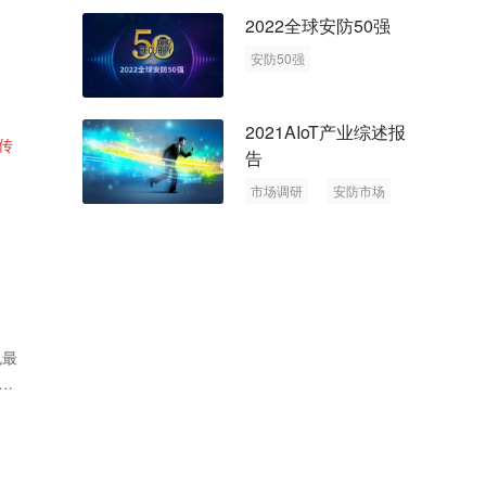
回顾与展望
2022全球安防50强
安防50强
安防市场
安防行业
2021AIoT产业综述报
传
告
市场调研
安防市场
AIoT
也最
美