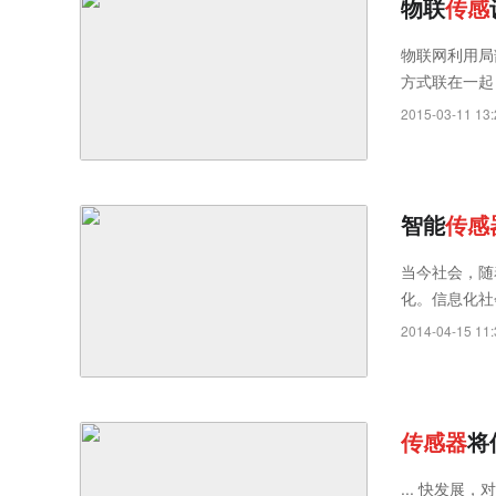
物联
传
感
物联网利用局
方式联在一起
2015-03-11 13:
智能
传
感
当今社会，随
化。信息化社
需求，智能家
2014-04-15 11:
传
感
器
将
... 快发展，对