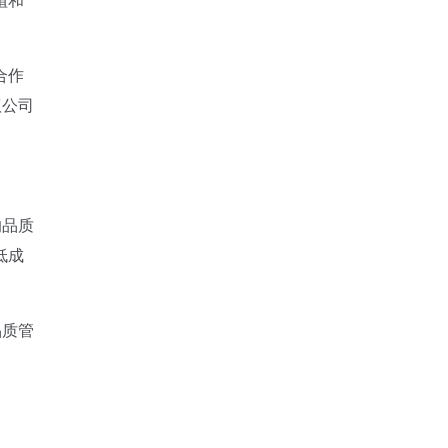
合作
议公司
的品质
低成
品质管