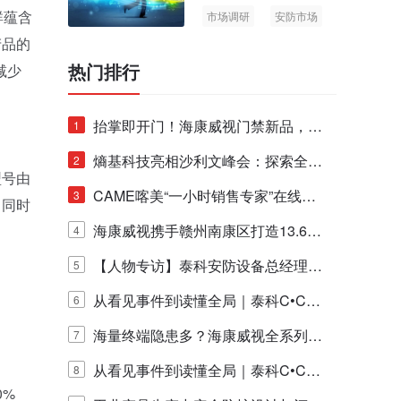
群蕴含
市场调研
安防市场
AIoT
产品的
热门排行
减少
抬掌即开门！海康威视门禁新品，不
1
止认人脸，更认"掌"中静脉！
熵基科技亮相沙利文峰会：探索全栈
2
型号由
脑机技术商业化生态新路径
CAME喀美“一小时销售专家”在线赋
3
，同时
能培训正式启动！
海康威视携手赣州南康区打造13.6公
4
里绿波网
【人物专访】泰科安防设备总经理张
5
宁解码安防出海新范式
从看见事件到读懂全局｜泰科C•CUR
6
E IQ 3.20开启安防运营智能新时代
海量终端隐患多？海康威视全系列物
7
联安全产品，四层守护更放心！
从看见事件到读懂全局｜泰科C•CUR
8
0%