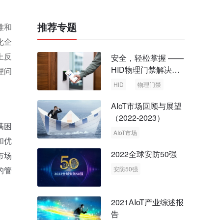
推荐专题
难和
化企
上反
安全，轻松掌握 ——
HID物理门禁解决方
理问
案，启动智慧安全新
HID
物理门禁
时代
AIoT市场回顾与展望
（2022-2023）
满困
AIoT市场
和优
回顾与展望
2022全球安防50强
市场
的管
安防50强
安防市场
安防行业
2021AIoT产业综述报
告