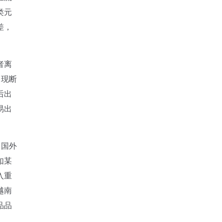
类元
差，
者离
出现断
后出
易出
，国外
如某
入重
越南
品品