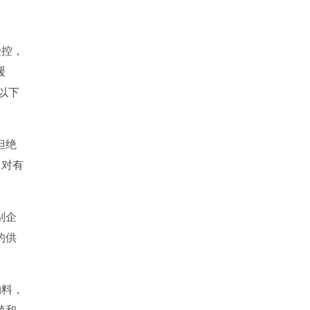
受控，
缓
以下
但绝
，对有
别企
的供
物料，
植和