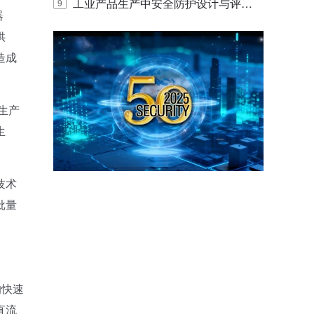
E IQ 3.20开启安防运营智能新时代
工业产品生产中安全防护设计与评估
9
器
的实践与探讨
供
造成
生产
生
技术
批量
的快速
直流