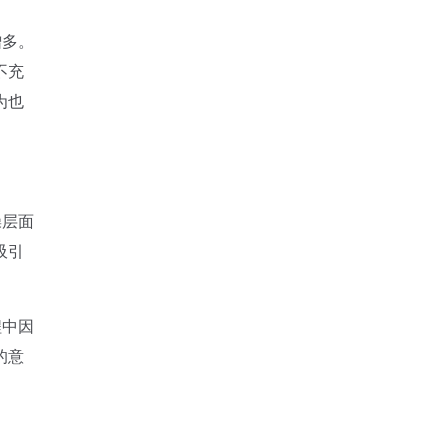
增多。
不充
为也
操层面
吸引
程中因
的意