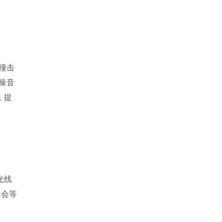
撞击
噪音
，提
光线
集会等