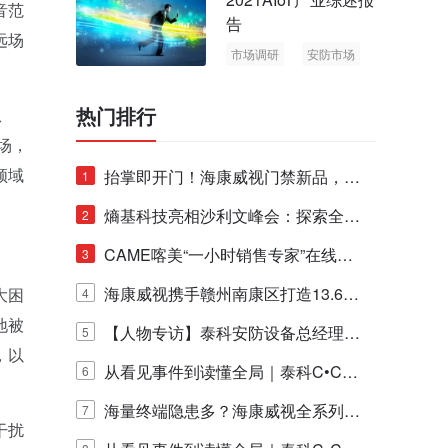
音范
告
远场
市场调研
安防市场
AIoT
热门排行
从
场，
领域
抬掌即开门！海康威视门禁新品，不
1
止认人脸，更认"掌"中静脉！
熵基科技亮相沙利文峰会：探索全栈
2
脑机技术商业化生态新路径
CAME喀美“一小时销售专家”在线赋
3
能培训正式启动！
海康威视携手赣州南康区打造13.6公
大困
4
地被
里绿波网
【人物专访】泰科安防设备总经理张
5
，以
宁解码安防出海新范式
从看见事件到读懂全局｜泰科C•CUR
6
E IQ 3.20开启安防运营智能新时代
海量终端隐患多？海康威视全系列物
7
干扰