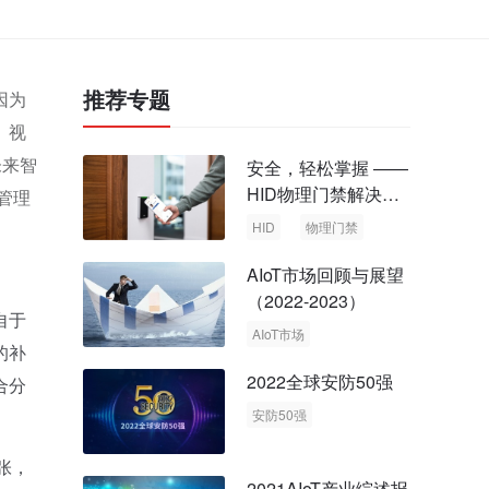
推荐专题
因为
。视
未来智
安全，轻松掌握 ——
HID物理门禁解决方
管理
案，启动智慧安全新
HID
物理门禁
时代
AIoT市场回顾与展望
（2022-2023）
自于
AIoT市场
的补
回顾与展望
2022全球安防50强
合分
安防50强
安防市场
安防行业
张，
2021AIoT产业综述报