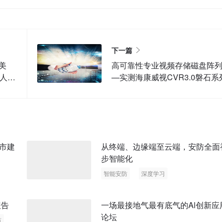
下一篇
美
高可靠性专业视频存储磁盘阵
列人脸
—实测海康威视CVR3.0磐石系
市建
从终端、边缘端至云端，安防全面
步智能化
智能安防
深度学习
报告
一场最接地气最有底气的Al创新应
论坛
筑