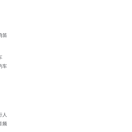
鸣笛
车
的车
行人
音频