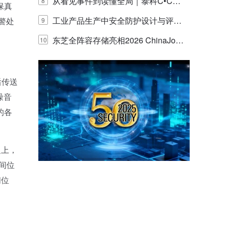
联安全产品，四层守护更放心！
从看见事件到读懂全局｜泰科C•CUR
8
保真
E IQ 3.20开启安防运营智能新时代
工业产品生产中安全防护设计与评估
警处
9
的实践与探讨
东芝全阵容存储亮相2026 ChinaJo
10
y，以海量数据底座赋能“与AI同游”新
体验
后传送
噪音
的各
之上，
间位
间位