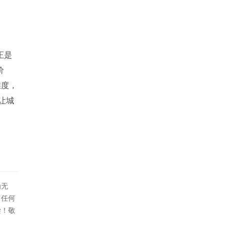
正是
价
维度，
让城
为无
！任何
偿！敬