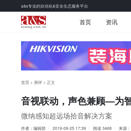
a&s专业的自动化&安全生态服务平台
首页
资讯
首页
>
测评
>
正文
音视联动，声色兼顾—为智
微纳感知超远场拾音解决方案
作者：编辑部
2019-09-25 17:39
阅读
3468
来源：