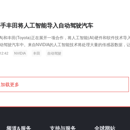
IA携手丰田将人工智能导入自动驾驶汽车
DIA)和丰田(Toyota)正在展开一项合作，将人工智能(AI)硬件和软件技术导
动驾驶汽车中。来自NVIDIA的人工智能技术将处理大量的传感器数据，
响应动态驾驶状况，以加快无人驾驶车的上市时程。
12:42
NVIDIA
丰田
自动驾驶
加载更多
频道&服务
支持与服务
全球网站