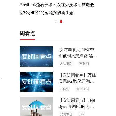
与医疗运
Raythink燧石技术：以红外技术，筑造低
智联航空
空经济时代的智能安防新生态
输行业创
周看点
[安防周看点]59家中
企被列入美投资“黑名
单” 中国信通院启动
人脸识别
车联网
可信人脸识别测试
【安防周看点】万佳
台。
安完成超3亿元融资
国内首批量子通信标
万佳安
量子通信
准出台
【安防周看点】Tele
dyne收购FLIR 万物
云新品牌“万御安防”
安防市场
5G