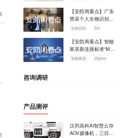
【安防周看点】广东
系
禁采个人生物识别信
通常
息 中国5G基站占全
生物识别
5G
球70%
【安防周看点】智能
家居新连接标准“Matt
er” Zigbee联盟更名
智能家居
Zigbee
咨询调研
工
产品测评
汉邦高科AI智慧云存
AOV摄像机，三目太
照