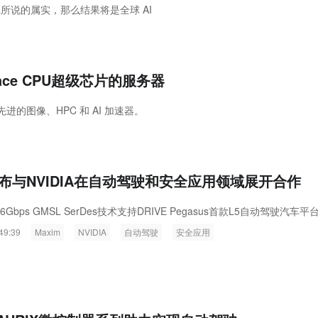
a所说的属实，那么结果将是全球 AI
ink燧石技术：以红外技术，筑造低
智联航空：无人机赋能应急救援
代的智能安防新生态
输行业创新
Grace CPU超级芯片的服务器
先进的图像、HPC 和 AI 加速器。
宣布与NVIDIA在自动驾驶和安全应用领域展开合作
6Gbps GMSL SerDes技术支持DRIVE Pegasus首款L5自动驾驶汽车平
49:39
Maxim
NVIDIA
自动驾驶
安全应用