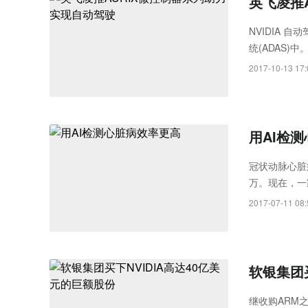
英飞凌推
NVIDIA
统(ADAS
集成在ADAS
2017-10-13 17:
用AI检
​冠状动脉心脏
万。现在，一
智能(AI)
2017-07-11 08:
软银集团买
继收购ARM