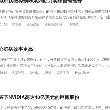
AURIX微控制器系列助力实现自动驾驶
 自动驾驶车辆计算平台集成在新生产的汽车和L3自动驾驶汽车的高级辅助驾驶
)中。AURIX多核微控制器具备确保功能安全所需具备的高级硬件能力。它们
和自动驾驶(AD)平台。
01:56
英飞凌
自动驾驶
多核微控制器
NVIDIA
测心脏病效率更高
病每年导致全球近900万人死亡，每年确诊的美国人高达1,200万至1,300
家个性化医疗技术公司HeartFlow表示，通过使用GPU加速深度学习，人
将为心脏病的治疗找到更好的解决方案。
59:16
人工智能
Nvidia
GPU
深度学习
HeartFlow
下NVIDIA高达40亿美元的巨额股份
之后，软银再买下了NVIDIA高达40亿美元的股份，成为其第四大股东，按