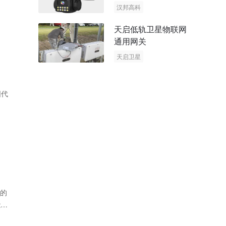
阳能多摄球机
汉邦高科
AOV摄像机
天启低轨卫星物联网
太阳能多摄球机
通用网关
天启卫星
卫星物联网
圆代
U的
能则