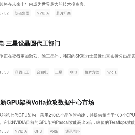
其将在未来十年内成为世界最大的技术投资客。
37:02
软银集团
NVIDIA
芯片厂商
电 三星设晶圆代工部门
争正在变得更加激烈。除三星外，韩国的SK海力士最近也宣布拆分出晶
15:33
晶圆代工
台积电
三星
联电
格罗方德
nvidia
A推新GPU架构Volta抢攻数据中心市场
VIDIA的第七代GPU架构，采用210亿个晶体管构建，并提供相当于100个CP
它比NVIDIA目前的GPU架构Pascal效能高出5倍，峰值的Teraflops效
Maxwell架构提高15倍。
48:58
NVIDIA
GPU
Volta
通讯网络