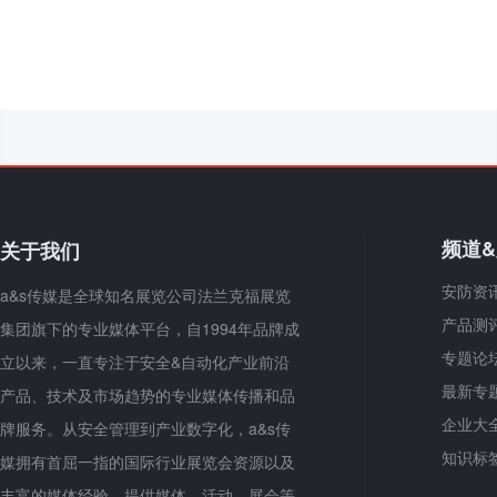
频道
关于我们
安防资
a&s传媒是全球知名展览公司法兰克福展览
产品测
集团旗下的专业媒体平台，自1994年品牌成
专题论
立以来，一直专注于安全&自动化产业前沿
最新专
产品、技术及市场趋势的专业媒体传播和品
企业大
牌服务。从安全管理到产业数字化，a&s传
知识标
媒拥有首屈一指的国际行业展览会资源以及
丰富的媒体经验，提供媒体、活动、展会等