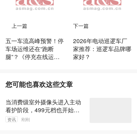
上一篇
下一篇
五一车流高峰预警！停
2026年电动巡逻车厂
车场运维还在“跑断
家推荐：巡逻车品牌哪
腿”？《停充在线运维
家好？
指南》请查收
您可能也喜欢这些文章
当消费级室外摄像头进入主动
看护阶段，499元档也开始重
写产品逻辑
资讯
刚刚