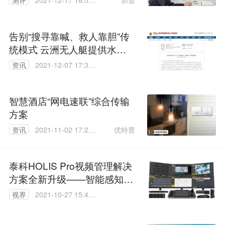
郭雷
测评
2021-12-17 16:52:
11
告别“搜寻靠喊、救人靠胆”传
统模式 云洲无人艇提供水上
搜救创新解决方案
资讯
2021-12-07 17:33:
45
智慧酒店“网电速联”综合传输
方案
优特普
资讯
2021-11-02 17:26:
46
泰科HOLIS Pro视频管理解决
方案全新升级——智能感知
融合场景 打造AI时代下的集
视界
2021-10-27 15:43:
成化视频管理平台
16