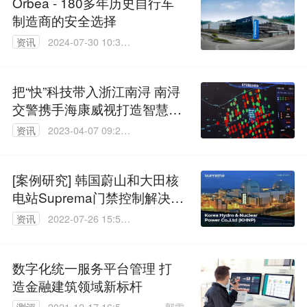
Orbea - 180多年历史自行车
制造商的安全选择
资讯
2024-07-30 10:35:
28
把“快”科技带入浙江南浔 南浔
交警携手海康威视打造智慧交
通新样板
资讯
2023-04-07 09:25:
59
[案例研究] 韩国蔚山和大田核
电站Suprema门禁控制解决方
案
资讯
2022-07-26 15:50:
17
数字化统一服务平台管理 打
造金融建筑领域新标杆